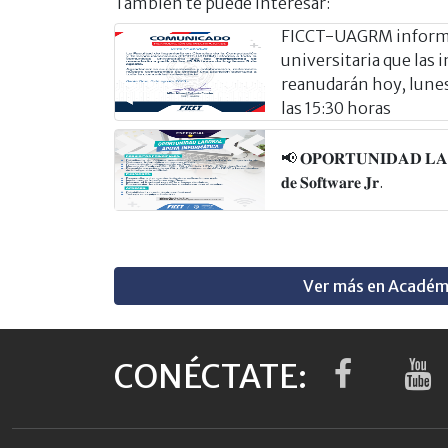
También te puede interesar:
FICCT-UAGRM informa
universitaria que las 
reanudarán hoy, lunes 
las 15:30 horas
📢 𝐎𝐏𝐎𝐑𝐓𝐔𝐍𝐈𝐃𝐀𝐃 𝐋𝐀𝐁𝐎
𝐝𝐞 𝐒𝐨𝐟𝐭𝐰𝐚𝐫𝐞 𝐉𝐫.
Ver más en Académ
CONÉCTATE: