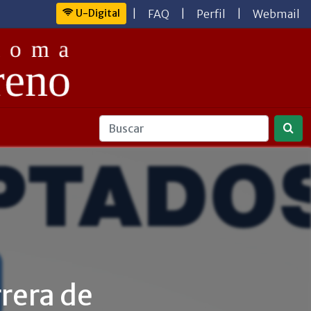
U-Digital
|
FAQ
|
Perfil
|
Webmail
rera de