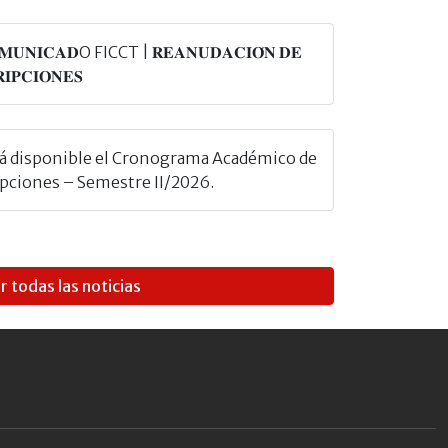
𝐌𝐔𝐍𝐈𝐂𝐀𝐃O FICCT | 𝐑𝐄𝐀𝐍𝐔𝐃𝐀𝐂𝐈𝐎́𝐍 𝐃𝐄
𝐈𝐏𝐂𝐈𝐎𝐍𝐄𝐒
tá disponible el Cronograma Académico de
ipciones – Semestre II/2026.
r todas las noticias