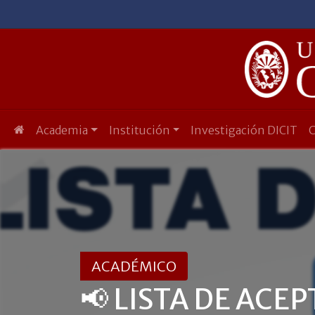
Academia
Institución
Investigación DICIT
ACADÉMICO
📢 LISTA DE ACEP