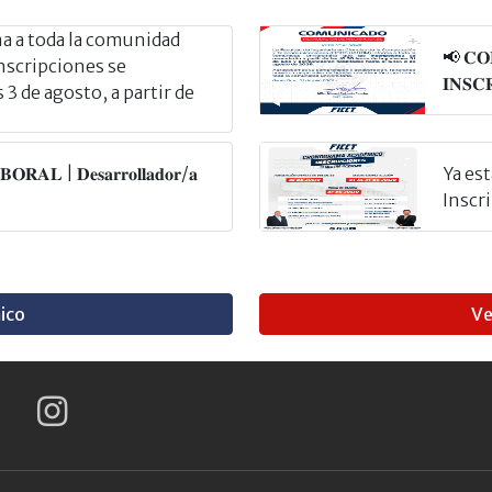
 a toda la comunidad
📢 𝐂𝐎
inscripciones se
𝐈𝐍𝐒𝐂
3 de agosto, a partir de
𝐑𝐀𝐋 | 𝐃𝐞𝐬𝐚𝐫𝐫𝐨𝐥𝐥𝐚𝐝𝐨𝐫/𝐚
Ya es
Inscr
ico
Ve