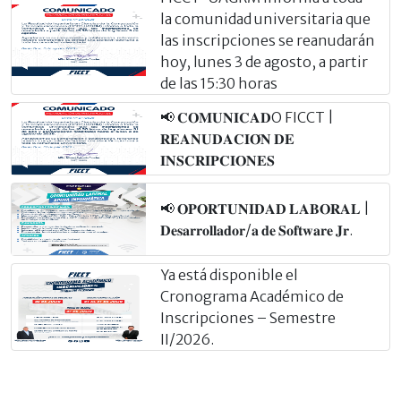
la comunidad universitaria que
las inscripciones se reanudarán
hoy, lunes 3 de agosto, a partir
de las 15:30 horas
📢 𝐂𝐎𝐌𝐔𝐍𝐈𝐂𝐀𝐃O FICCT |
𝐑𝐄𝐀𝐍𝐔𝐃𝐀𝐂𝐈𝐎́𝐍 𝐃𝐄
𝐈𝐍𝐒𝐂𝐑𝐈𝐏𝐂𝐈𝐎𝐍𝐄𝐒
📢 𝐎𝐏𝐎𝐑𝐓𝐔𝐍𝐈𝐃𝐀𝐃 𝐋𝐀𝐁𝐎𝐑𝐀𝐋 |
𝐃𝐞𝐬𝐚𝐫𝐫𝐨𝐥𝐥𝐚𝐝𝐨𝐫/𝐚 𝐝𝐞 𝐒𝐨𝐟𝐭𝐰𝐚𝐫𝐞 𝐉𝐫.
Ya está disponible el
Cronograma Académico de
Inscripciones – Semestre
II/2026.