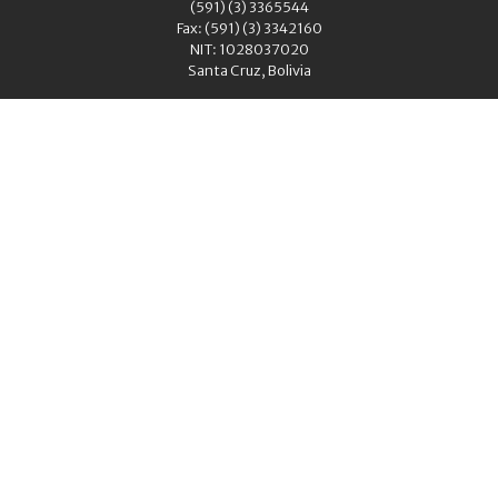
(591) (3) 3365544
Fax: (591) (3) 3342160
NIT: 1028037020
Santa Cruz, Bolivia