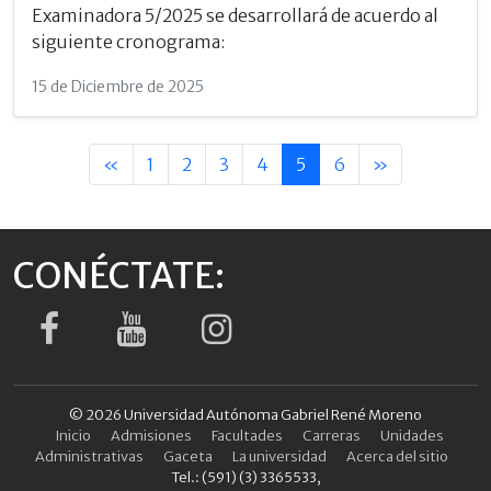
Examinadora 5/2025 se desarrollará de acuerdo al
siguiente cronograma:
15 de Diciembre de 2025
«
1
2
3
4
5
6
»
CONÉCTATE:
© 2026 Universidad Autónoma Gabriel René Moreno
Inicio
Admisiones
Facultades
Carreras
Unidades
Administrativas
Gaceta
La universidad
Acerca del sitio
Tel.: (591) (3) 3365533,