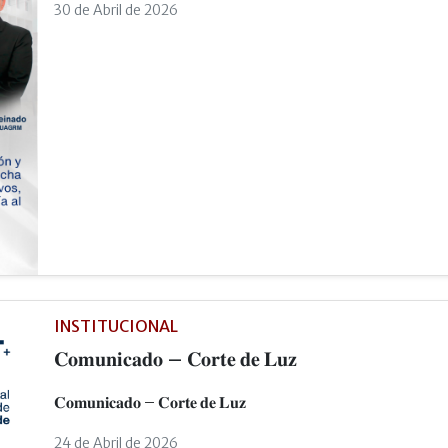
30 de Abril de 2026
INSTITUCIONAL
𝐂𝐨𝐦𝐮𝐧𝐢𝐜𝐚𝐝𝐨 – 𝐂𝐨𝐫𝐭𝐞 𝐝𝐞 𝐋𝐮𝐳
𝐂𝐨𝐦𝐮𝐧𝐢𝐜𝐚𝐝𝐨 – 𝐂𝐨𝐫𝐭𝐞 𝐝𝐞 𝐋𝐮𝐳
24 de Abril de 2026