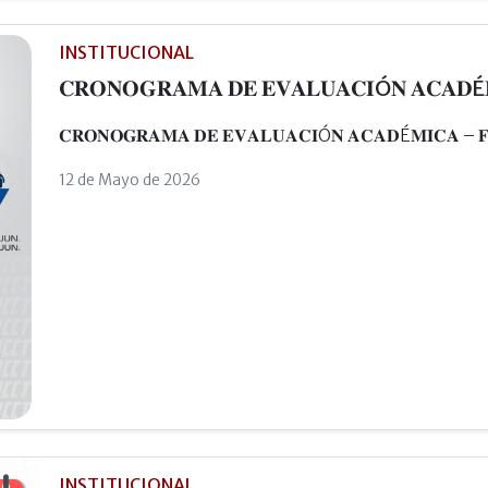
INSTITUCIONAL
𝐂𝐑𝐎𝐍𝐎𝐆𝐑𝐀𝐌𝐀 𝐃𝐄 𝐄𝐕𝐀𝐋𝐔𝐀𝐂𝐈Ó𝐍 𝐀𝐂𝐀𝐃É
𝐂𝐑𝐎𝐍𝐎𝐆𝐑𝐀𝐌𝐀 𝐃𝐄 𝐄𝐕𝐀𝐋𝐔𝐀𝐂𝐈Ó𝐍 𝐀𝐂𝐀𝐃É𝐌𝐈𝐂𝐀 – 𝐅
12 de Mayo de 2026
INSTITUCIONAL