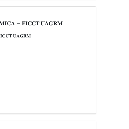
𝐌𝐈𝐂𝐀 – 𝐅𝐈𝐂𝐂𝐓 𝐔𝐀𝐆𝐑𝐌
𝐈𝐂𝐂𝐓 𝐔𝐀𝐆𝐑𝐌