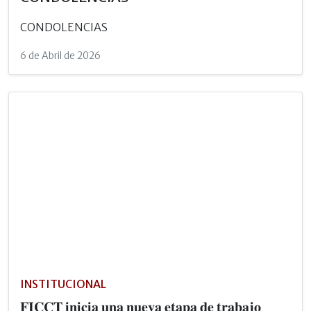
CONDOLENCIAS
6 de Abril de 2026
INSTITUCIONAL
𝐅𝐈𝐂𝐂𝐓 𝐢𝐧𝐢𝐜𝐢𝐚 𝐮𝐧𝐚 𝐧𝐮𝐞𝐯𝐚 𝐞𝐭𝐚𝐩𝐚 𝐝𝐞 𝐭𝐫𝐚𝐛𝐚𝐣𝐨