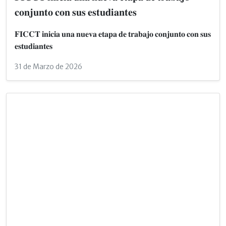
𝐜𝐨𝐧𝐣𝐮𝐧𝐭𝐨 𝐜𝐨𝐧 𝐬𝐮𝐬 𝐞𝐬𝐭𝐮𝐝𝐢𝐚𝐧𝐭𝐞𝐬
𝐅𝐈𝐂𝐂𝐓 𝐢𝐧𝐢𝐜𝐢𝐚 𝐮𝐧𝐚 𝐧𝐮𝐞𝐯𝐚 𝐞𝐭𝐚𝐩𝐚 𝐝𝐞 𝐭𝐫𝐚𝐛𝐚𝐣𝐨 𝐜𝐨𝐧𝐣𝐮𝐧𝐭𝐨 𝐜𝐨𝐧 𝐬𝐮𝐬
𝐞𝐬𝐭𝐮𝐝𝐢𝐚𝐧𝐭𝐞𝐬
31 de Marzo de 2026