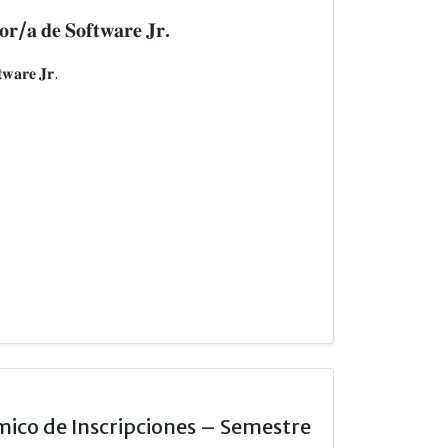
/𝐚 𝐝𝐞 𝐒𝐨𝐟𝐭𝐰𝐚𝐫𝐞 𝐉𝐫.
𝐚𝐫𝐞 𝐉𝐫.
ico de Inscripciones – Semestre