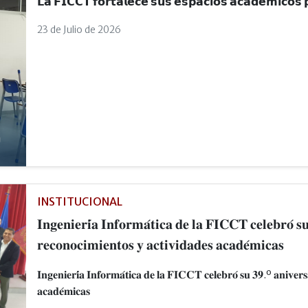
𝗟𝗮 𝗙𝗜𝗖𝗖𝗧 𝗳𝗼𝗿𝘁𝗮𝗹𝗲𝗰𝗲 𝘀𝘂𝘀 𝗲𝘀𝗽𝗮𝗰𝗶𝗼𝘀 𝗮𝗰𝗮𝗱𝗲́𝗺𝗶𝗰𝗼𝘀 𝗽
23 de Julio de 2026
INSTITUCIONAL
𝐈𝐧𝐠𝐞𝐧𝐢𝐞𝐫𝐢́𝐚 𝐈𝐧𝐟𝐨𝐫𝐦𝐚́𝐭𝐢𝐜𝐚 𝐝𝐞 𝐥𝐚 𝐅𝐈𝐂𝐂𝐓 𝐜𝐞𝐥𝐞𝐛𝐫𝐨́ 𝐬
𝐫𝐞𝐜𝐨𝐧𝐨𝐜𝐢𝐦𝐢𝐞𝐧𝐭𝐨𝐬 𝐲 𝐚𝐜𝐭𝐢𝐯𝐢𝐝𝐚𝐝𝐞𝐬 𝐚𝐜𝐚𝐝𝐞́𝐦𝐢𝐜𝐚𝐬
𝐈𝐧𝐠𝐞𝐧𝐢𝐞𝐫𝐢́𝐚 𝐈𝐧𝐟𝐨𝐫𝐦𝐚́𝐭𝐢𝐜𝐚 𝐝𝐞 𝐥𝐚 𝐅𝐈𝐂𝐂𝐓 𝐜𝐞𝐥𝐞𝐛𝐫𝐨́ 𝐬𝐮 𝟑𝟗.º 𝐚𝐧𝐢𝐯𝐞𝐫𝐬
𝐚𝐜𝐚𝐝𝐞́𝐦𝐢𝐜𝐚𝐬