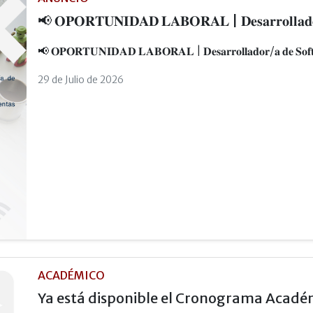
📢 𝐎𝐏𝐎𝐑𝐓𝐔𝐍𝐈𝐃𝐀𝐃 𝐋𝐀𝐁𝐎𝐑𝐀𝐋 | 𝐃𝐞𝐬𝐚𝐫𝐫𝐨𝐥𝐥𝐚𝐝𝐨𝐫
📢 𝐎𝐏𝐎𝐑𝐓𝐔𝐍𝐈𝐃𝐀𝐃 𝐋𝐀𝐁𝐎𝐑𝐀𝐋 | 𝐃𝐞𝐬𝐚𝐫𝐫𝐨𝐥𝐥𝐚𝐝𝐨𝐫/𝐚 𝐝𝐞 𝐒𝐨𝐟𝐭
29 de Julio de 2026
ACADÉMICO
Ya está disponible el Cronograma Académ