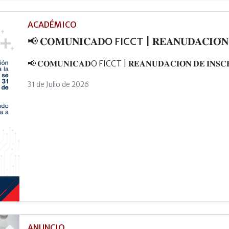
ACADÉMICO
📢 𝐂𝐎𝐌𝐔𝐍𝐈𝐂𝐀𝐃O FICCT | 𝐑𝐄𝐀𝐍𝐔𝐃𝐀𝐂𝐈𝐎́𝐍 𝐃
📢 𝐂𝐎𝐌𝐔𝐍𝐈𝐂𝐀𝐃O FICCT | 𝐑𝐄𝐀𝐍𝐔𝐃𝐀𝐂𝐈𝐎́𝐍 𝐃𝐄 𝐈𝐍𝐒𝐂𝐑
31 de Julio de 2026
ANUNCIO