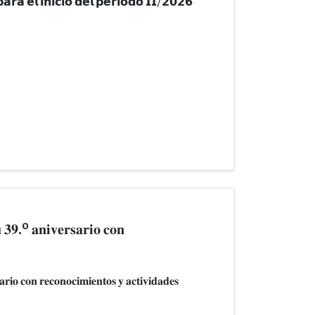
𝗿𝗮 𝗲𝗹 𝗶𝗻𝗶𝗰𝗶𝗼 𝗱𝗲𝗹 𝗽𝗲𝗿𝗶́𝗼𝗱𝗼 𝗜𝗜/𝟮𝟬𝟮𝟲
𝐮 𝟑𝟗.º 𝐚𝐧𝐢𝐯𝐞𝐫𝐬𝐚𝐫𝐢𝐨 𝐜𝐨𝐧
𝐚𝐫𝐢𝐨 𝐜𝐨𝐧 𝐫𝐞𝐜𝐨𝐧𝐨𝐜𝐢𝐦𝐢𝐞𝐧𝐭𝐨𝐬 𝐲 𝐚𝐜𝐭𝐢𝐯𝐢𝐝𝐚𝐝𝐞𝐬