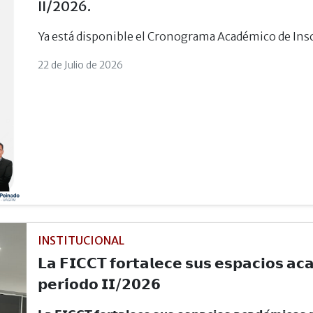
II/2026.
Ya está disponible el Cronograma Académico de Ins
22 de Julio de 2026
INSTITUCIONAL
𝗟𝗮 𝗙𝗜𝗖𝗖𝗧 𝗳𝗼𝗿𝘁𝗮𝗹𝗲𝗰𝗲 𝘀𝘂𝘀 𝗲𝘀𝗽𝗮𝗰𝗶𝗼𝘀 𝗮𝗰𝗮
𝗽𝗲𝗿𝗶́𝗼𝗱𝗼 𝗜𝗜/𝟮𝟬𝟮𝟲