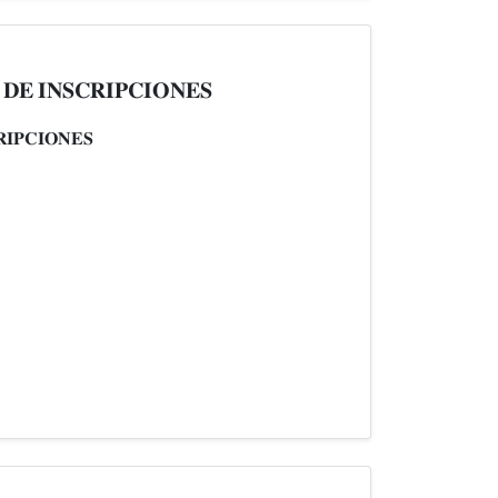
𝐄 𝐈𝐍𝐒𝐂𝐑𝐈𝐏𝐂𝐈𝐎𝐍𝐄𝐒
𝐈𝐏𝐂𝐈𝐎𝐍𝐄𝐒