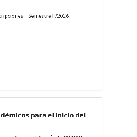
cripciones – Semestre II/2026.
𝗲́𝗺𝗶𝗰𝗼𝘀 𝗽𝗮𝗿𝗮 𝗲𝗹 𝗶𝗻𝗶𝗰𝗶𝗼 𝗱𝗲𝗹