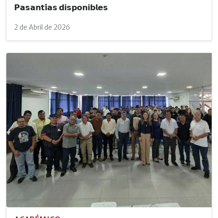
𝗣𝗮𝘀𝗮𝗻𝘁𝗶́𝗮𝘀 𝗱𝗶𝘀𝗽𝗼𝗻𝗶𝗯𝗹𝗲𝘀
2 de Abril de 2026