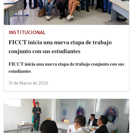
INSTITUCIONAL
𝐅𝐈𝐂𝐂𝐓 𝐢𝐧𝐢𝐜𝐢𝐚 𝐮𝐧𝐚 𝐧𝐮𝐞𝐯𝐚 𝐞𝐭𝐚𝐩𝐚 𝐝𝐞 𝐭𝐫𝐚𝐛𝐚𝐣𝐨
𝐜𝐨𝐧𝐣𝐮𝐧𝐭𝐨 𝐜𝐨𝐧 𝐬𝐮𝐬 𝐞𝐬𝐭𝐮𝐝𝐢𝐚𝐧𝐭𝐞𝐬
𝐅𝐈𝐂𝐂𝐓 𝐢𝐧𝐢𝐜𝐢𝐚 𝐮𝐧𝐚 𝐧𝐮𝐞𝐯𝐚 𝐞𝐭𝐚𝐩𝐚 𝐝𝐞 𝐭𝐫𝐚𝐛𝐚𝐣𝐨 𝐜𝐨𝐧𝐣𝐮𝐧𝐭𝐨 𝐜𝐨𝐧 𝐬𝐮𝐬
𝐞𝐬𝐭𝐮𝐝𝐢𝐚𝐧𝐭𝐞𝐬
31 de Marzo de 2026