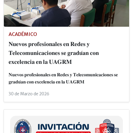
ACADÉMICO
𝐍𝐮𝐞𝐯𝐨𝐬 𝐩𝐫𝐨𝐟𝐞𝐬𝐢𝐨𝐧𝐚𝐥𝐞𝐬 𝐞𝐧 𝐑𝐞𝐝𝐞𝐬 𝐲
𝐓𝐞𝐥𝐞𝐜𝐨𝐦𝐮𝐧𝐢𝐜𝐚𝐜𝐢𝐨𝐧𝐞𝐬 𝐬𝐞 𝐠𝐫𝐚𝐝𝐮́𝐚𝐧 𝐜𝐨𝐧
𝐞𝐱𝐜𝐞𝐥𝐞𝐧𝐜𝐢𝐚 𝐞𝐧 𝐥𝐚 𝐔𝐀𝐆𝐑𝐌
𝐍𝐮𝐞𝐯𝐨𝐬 𝐩𝐫𝐨𝐟𝐞𝐬𝐢𝐨𝐧𝐚𝐥𝐞𝐬 𝐞𝐧 𝐑𝐞𝐝𝐞𝐬 𝐲 𝐓𝐞𝐥𝐞𝐜𝐨𝐦𝐮𝐧𝐢𝐜𝐚𝐜𝐢𝐨𝐧𝐞𝐬 𝐬𝐞
𝐠𝐫𝐚𝐝𝐮́𝐚𝐧 𝐜𝐨𝐧 𝐞𝐱𝐜𝐞𝐥𝐞𝐧𝐜𝐢𝐚 𝐞𝐧 𝐥𝐚 𝐔𝐀𝐆𝐑𝐌
30 de Marzo de 2026