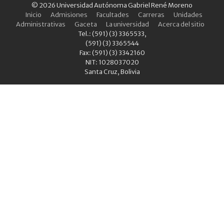
© 2026 Universidad Autónoma Gabriel René Moreno
Inicio
Admisiones
Facultades
Carreras
Unidades
Administrativas
Gaceta
La universidad
Acerca del sitio
Tel.: (591) (3) 3365533,
(591) (3) 3365544
Fax: (591) (3) 3342160
NIT: 1028037020
Santa Cruz, Bolivia