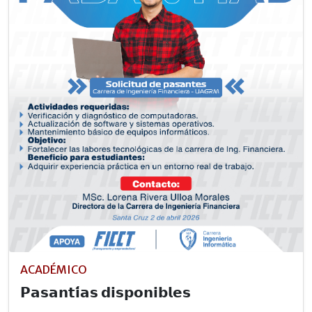
ACADÉMICO
𝗣𝗮𝘀𝗮𝗻𝘁𝗶́𝗮𝘀 𝗱𝗶𝘀𝗽𝗼𝗻𝗶𝗯𝗹𝗲𝘀