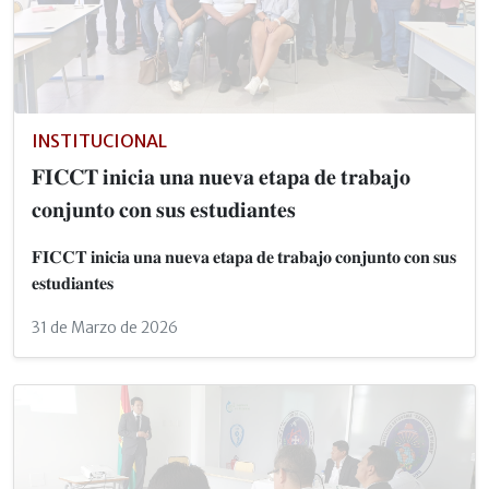
INSTITUCIONAL
𝐅𝐈𝐂𝐂𝐓 𝐢𝐧𝐢𝐜𝐢𝐚 𝐮𝐧𝐚 𝐧𝐮𝐞𝐯𝐚 𝐞𝐭𝐚𝐩𝐚 𝐝𝐞 𝐭𝐫𝐚𝐛𝐚𝐣𝐨
𝐜𝐨𝐧𝐣𝐮𝐧𝐭𝐨 𝐜𝐨𝐧 𝐬𝐮𝐬 𝐞𝐬𝐭𝐮𝐝𝐢𝐚𝐧𝐭𝐞𝐬
𝐅𝐈𝐂𝐂𝐓 𝐢𝐧𝐢𝐜𝐢𝐚 𝐮𝐧𝐚 𝐧𝐮𝐞𝐯𝐚 𝐞𝐭𝐚𝐩𝐚 𝐝𝐞 𝐭𝐫𝐚𝐛𝐚𝐣𝐨 𝐜𝐨𝐧𝐣𝐮𝐧𝐭𝐨 𝐜𝐨𝐧 𝐬𝐮𝐬
𝐞𝐬𝐭𝐮𝐝𝐢𝐚𝐧𝐭𝐞𝐬
31 de Marzo de 2026