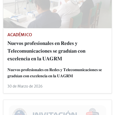
ACADÉMICO
𝐍𝐮𝐞𝐯𝐨𝐬 𝐩𝐫𝐨𝐟𝐞𝐬𝐢𝐨𝐧𝐚𝐥𝐞𝐬 𝐞𝐧 𝐑𝐞𝐝𝐞𝐬 𝐲
𝐓𝐞𝐥𝐞𝐜𝐨𝐦𝐮𝐧𝐢𝐜𝐚𝐜𝐢𝐨𝐧𝐞𝐬 𝐬𝐞 𝐠𝐫𝐚𝐝𝐮́𝐚𝐧 𝐜𝐨𝐧
𝐞𝐱𝐜𝐞𝐥𝐞𝐧𝐜𝐢𝐚 𝐞𝐧 𝐥𝐚 𝐔𝐀𝐆𝐑𝐌
𝐍𝐮𝐞𝐯𝐨𝐬 𝐩𝐫𝐨𝐟𝐞𝐬𝐢𝐨𝐧𝐚𝐥𝐞𝐬 𝐞𝐧 𝐑𝐞𝐝𝐞𝐬 𝐲 𝐓𝐞𝐥𝐞𝐜𝐨𝐦𝐮𝐧𝐢𝐜𝐚𝐜𝐢𝐨𝐧𝐞𝐬 𝐬𝐞
𝐠𝐫𝐚𝐝𝐮́𝐚𝐧 𝐜𝐨𝐧 𝐞𝐱𝐜𝐞𝐥𝐞𝐧𝐜𝐢𝐚 𝐞𝐧 𝐥𝐚 𝐔𝐀𝐆𝐑𝐌
30 de Marzo de 2026