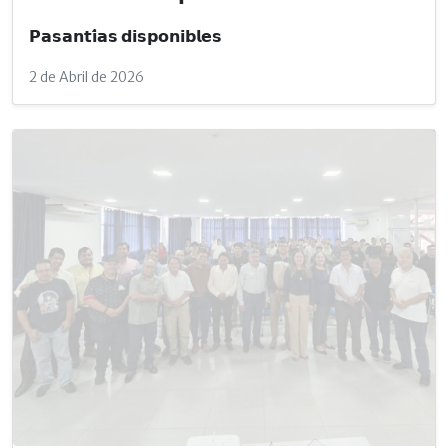
𝗣𝗮𝘀𝗮𝗻𝘁𝗶́𝗮𝘀 𝗱𝗶𝘀𝗽𝗼𝗻𝗶𝗯𝗹𝗲𝘀
2 de Abril de 2026