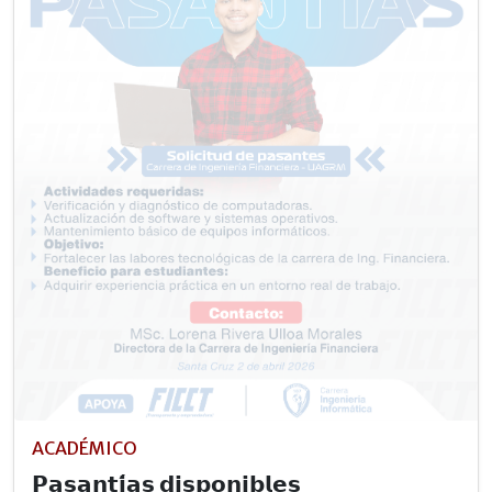
ACADÉMICO
𝗣𝗮𝘀𝗮𝗻𝘁𝗶́𝗮𝘀 𝗱𝗶𝘀𝗽𝗼𝗻𝗶𝗯𝗹𝗲𝘀