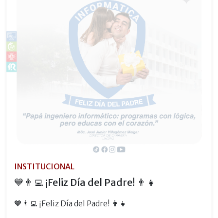
INSTITUCIONAL
💙👨‍💻 ¡Feliz Día del Padre! 👨‍👧
💙👨‍💻 ¡Feliz Día del Padre! 👨‍👧