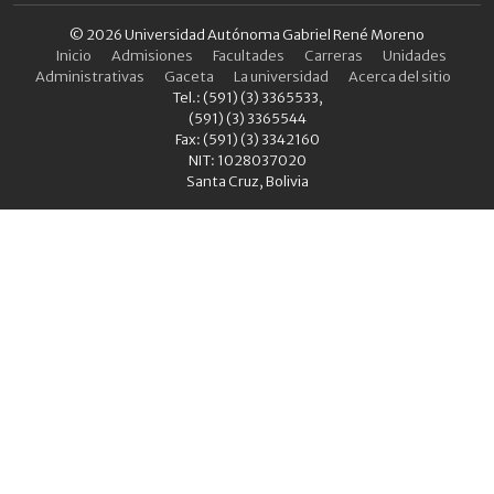
© 2026 Universidad Autónoma Gabriel René Moreno
Inicio
Admisiones
Facultades
Carreras
Unidades
Administrativas
Gaceta
La universidad
Acerca del sitio
Tel.: (591) (3) 3365533,
(591) (3) 3365544
Fax: (591) (3) 3342160
NIT: 1028037020
Santa Cruz, Bolivia