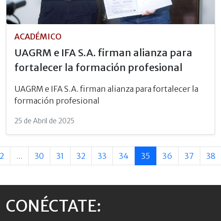
ACADÉMICO
UAGRM e IFA S.A. firman alianza para
fortalecer la formación profesional
UAGRM e IFA S.A. firman alianza para fortalecer la
formación profesional
25 de Abril de 2025
2
...
30
31
32
33
34
35
36
37
38
CONÉCTATE: