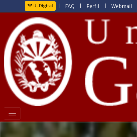
U-Digital
|
FAQ
|
Perfil
|
Webmail