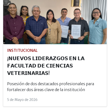
INSTITUCIONAL
¡𝗡𝗨𝗘𝗩𝗢𝗦 𝗟𝗜𝗗𝗘𝗥𝗔𝗭𝗚𝗢𝗦 𝗘𝗡 𝗟𝗔
𝗙𝗔𝗖𝗨𝗟𝗧𝗔𝗗 𝗗𝗘 𝗖𝗜𝗘𝗡𝗖𝗜𝗔𝗦
𝗩𝗘𝗧𝗘𝗥𝗜𝗡𝗔𝗥𝗜𝗔𝗦!
Posesión de dos destacados profesionales para
fortalecer dos áreas clave de la institución
5 de Mayo de 2026