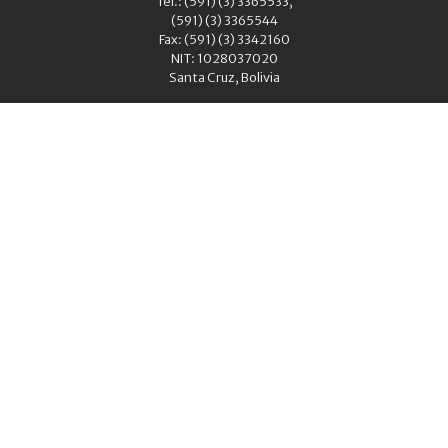
Tel.: (591) (3) 3365533,
(591) (3) 3365544
Fax: (591) (3) 3342160
NIT: 1028037020
Santa Cruz, Bolivia