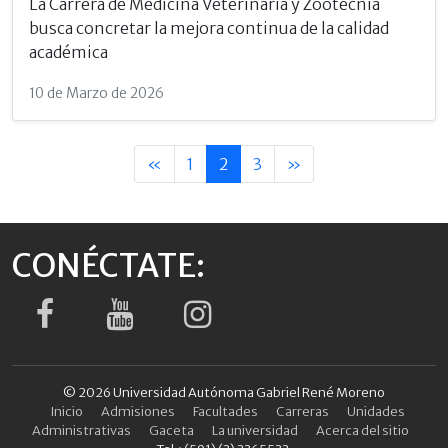
La Carrera de Medicina Veterinaria y Zootecnia
busca concretar la mejora continua de la calidad
académica
10 de Marzo de 2026
«
1
2
3
»
CONÉCTATE:
© 2026 Universidad Autónoma Gabriel René Moreno
Inicio
Admisiones
Facultades
Carreras
Unidades
Administrativas
Gaceta
La universidad
Acerca del sitio