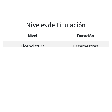
Niveles de Titulación
Nivel
Duración
Licenciatura
10 semestres
Técnico Superior
6 semestres
Técnico Medio
4 semestres
Lugares
-
-
Santa Cruz