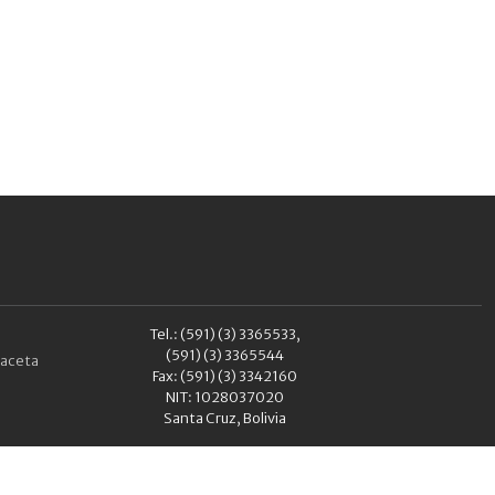
Tel.: (591) (3) 3365533,
(591) (3) 3365544
aceta
Fax: (591) (3) 3342160
NIT: 1028037020
Santa Cruz, Bolivia