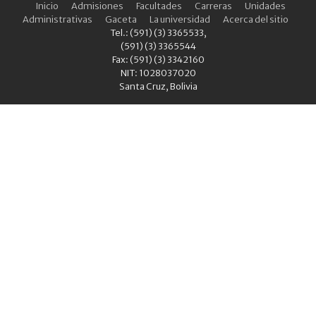
Inicio
Admisiones
Facultades
Carreras
Unidades
Administrativas
Gaceta
La universidad
Acerca del sitio
Tel.: (591) (3) 3365533,
(591) (3) 3365544
Fax: (591) (3) 3342160
NIT: 1028037020
Santa Cruz, Bolivia