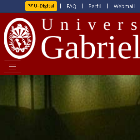
U-Digital
|
FAQ
|
Perfil
|
Webmail