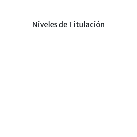
Niveles de Titulación
Nivel
Duración
Técnico Superior
6 semestres
Técnico Medio
4 semestres
Lugares
-
-
Santa Cruz
Puerto Suárez
El Torno