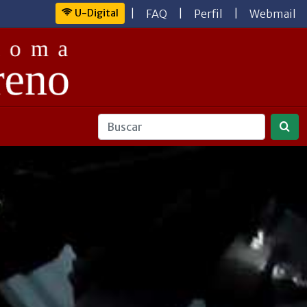
U-Digital
|
FAQ
|
Perfil
|
Webmail