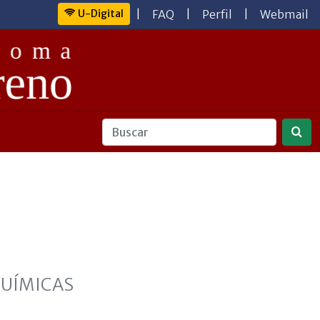
U-Digital
|
FAQ
|
Perfil
|
Webmail
QUÍMICAS