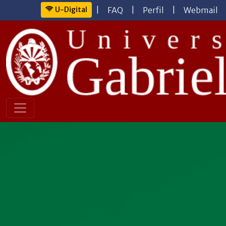
U-Digital
|
FAQ
|
Perfil
|
Webmail