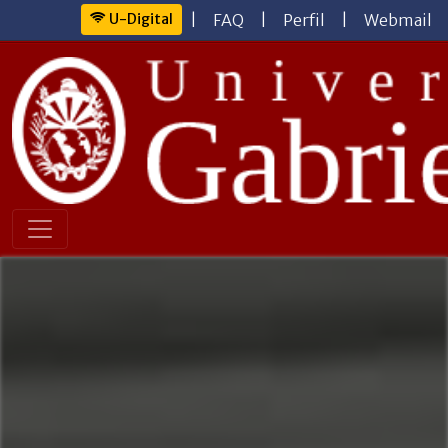
U-Digital
|
FAQ
|
Perfil
|
Webmail