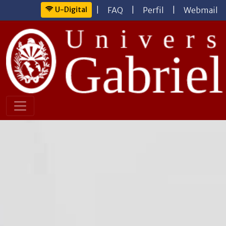
U-Digital
|
FAQ
|
Perfil
|
Webmail