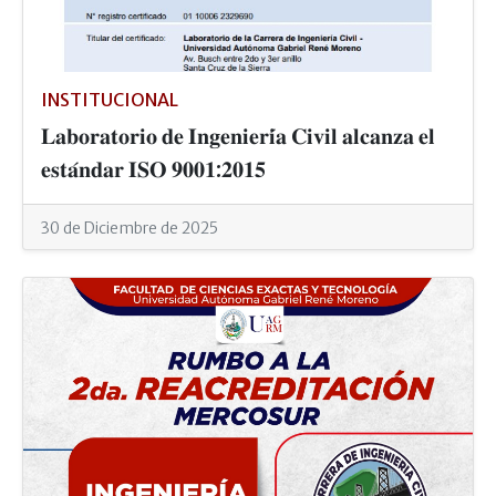
INSTITUCIONAL
𝐋𝐚𝐛𝐨𝐫𝐚𝐭𝐨𝐫𝐢𝐨 𝐝𝐞 𝐈𝐧𝐠𝐞𝐧𝐢𝐞𝐫𝐢́𝐚 𝐂𝐢𝐯𝐢𝐥 𝐚𝐥𝐜𝐚𝐧𝐳𝐚 𝐞𝐥
𝐞𝐬𝐭𝐚́𝐧𝐝𝐚𝐫 𝐈𝐒𝐎 𝟗𝟎𝟎𝟏:𝟐𝟎𝟏𝟓
30 de Diciembre de 2025