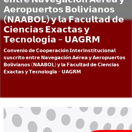
𝗔𝗲𝗿𝗼𝗽𝘂𝗲𝗿𝘁𝗼𝘀 𝗕𝗼𝗹𝗶𝘃𝗶𝗮𝗻𝗼𝘀
(𝗡𝗔𝗔𝗕𝗢𝗟) 𝘆 𝗹𝗮 𝗙𝗮𝗰𝘂𝗹𝘁𝗮𝗱 𝗱𝗲
𝗖𝗶𝗲𝗻𝗰𝗶𝗮𝘀 𝗘𝘅𝗮𝗰𝘁𝗮𝘀 𝘆
𝗧𝗲𝗰𝗻𝗼𝗹𝗼𝗴𝗶́𝗮 - 𝗨𝗔𝗚𝗥𝗠
𝗖𝗼𝗻𝘃𝗲𝗻𝗶𝗼 𝗱𝗲 𝗖𝗼𝗼𝗽𝗲𝗿𝗮𝗰𝗶𝗼́𝗻 𝗜𝗻𝘁𝗲𝗿𝗶𝗻𝘀𝘁𝗶𝘁𝘂𝗰𝗶𝗼𝗻𝗮𝗹
𝘀𝘂𝘀𝗰𝗿𝗶𝘁𝗼 𝗲𝗻𝘁𝗿𝗲 𝗡𝗮𝘃𝗲𝗴𝗮𝗰𝗶𝗼́𝗻 𝗔𝗲́𝗿𝗲𝗮 𝘆 𝗔𝗲𝗿𝗼𝗽𝘂𝗲𝗿𝘁𝗼𝘀
𝗕𝗼𝗹𝗶𝘃𝗶𝗮𝗻𝗼𝘀 (𝗡𝗔𝗔𝗕𝗢𝗟) 𝘆 𝗹𝗮 𝗙𝗮𝗰𝘂𝗹𝘁𝗮𝗱 𝗱𝗲 𝗖𝗶𝗲𝗻𝗰𝗶𝗮𝘀
𝗘𝘅𝗮𝗰𝘁𝗮𝘀 𝘆 𝗧𝗲𝗰𝗻𝗼𝗹𝗼𝗴𝗶́𝗮 - 𝗨𝗔𝗚𝗥𝗠