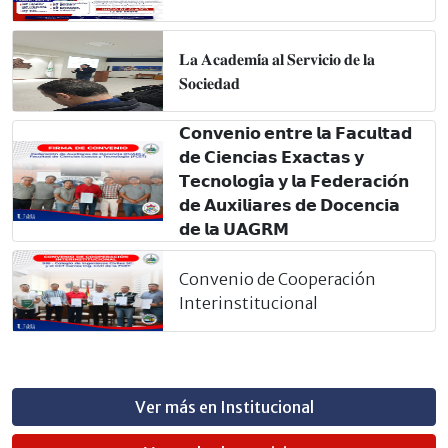
𝐋𝐚 𝐀𝐜𝐚𝐝𝐞𝐦𝐢́𝐚 𝐚𝐥 𝐒𝐞𝐫𝐯𝐢𝐜𝐢𝐨 𝐝𝐞 𝐥𝐚
𝐒𝐨𝐜𝐢𝐞𝐝𝐚𝐝
𝗖𝗼𝗻𝘃𝗲𝗻𝗶𝗼 𝗲𝗻𝘁𝗿𝗲 𝗹𝗮 𝗙𝗮𝗰𝘂𝗹𝘁𝗮𝗱
𝗱𝗲 𝗖𝗶𝗲𝗻𝗰𝗶𝗮𝘀 𝗘𝘅𝗮𝗰𝘁𝗮𝘀 𝘆
𝗧𝗲𝗰𝗻𝗼𝗹𝗼𝗴𝗶́𝗮 𝘆 𝗹𝗮 𝗙𝗲𝗱𝗲𝗿𝗮𝗰𝗶𝗼́𝗻
𝗱𝗲 𝗔𝘂𝘅𝗶𝗹𝗶𝗮𝗿𝗲𝘀 𝗱𝗲 𝗗𝗼𝗰𝗲𝗻𝗰𝗶𝗮
𝗱𝗲 𝗹𝗮 𝗨𝗔𝗚𝗥𝗠
Convenio de Cooperación
Interinstitucional
Ver más en Institucional