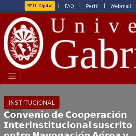
U-Digital
|
FAQ
|
Perfil
|
Webmail
INSTITUCIONAL
𝗖𝗼𝗻𝘃𝗲𝗻𝗶𝗼 𝗱𝗲 𝗖𝗼𝗼𝗽𝗲𝗿𝗮𝗰𝗶𝗼́𝗻
𝗜𝗻𝘁𝗲𝗿𝗶𝗻𝘀𝘁𝗶𝘁𝘂𝗰𝗶𝗼𝗻𝗮𝗹 𝘀𝘂𝘀𝗰𝗿𝗶𝘁𝗼
𝗲𝗻𝘁𝗿𝗲 𝗡𝗮𝘃𝗲𝗴𝗮𝗰𝗶𝗼́𝗻 𝗔𝗲́𝗿𝗲𝗮 𝘆