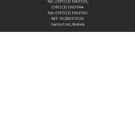
Tel.: (591) (3) 3365533,
(591) (3) 3365544
Fax: (591) (3) 3342160
NIT: 1028037020
Santa Cruz, Bolivia