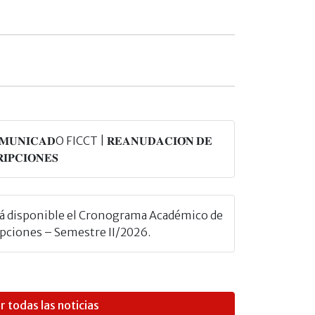
𝐌𝐔𝐍𝐈𝐂𝐀𝐃O FICCT | 𝐑𝐄𝐀𝐍𝐔𝐃𝐀𝐂𝐈𝐎́𝐍 𝐃𝐄
𝐈𝐏𝐂𝐈𝐎𝐍𝐄𝐒
tá disponible el Cronograma Académico de
ipciones – Semestre II/2026.
r todas las noticias