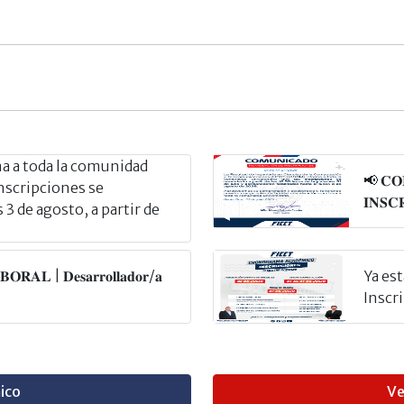
 a toda la comunidad
📢 𝐂𝐎
inscripciones se
𝐈𝐍𝐒𝐂
3 de agosto, a partir de
𝐑𝐀𝐋 | 𝐃𝐞𝐬𝐚𝐫𝐫𝐨𝐥𝐥𝐚𝐝𝐨𝐫/𝐚
Ya es
Inscr
ico
Ve