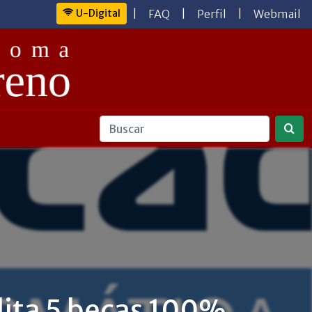
U-Digital
|
FAQ
|
Perfil
|
Webmail
ilita 5 becas 100%