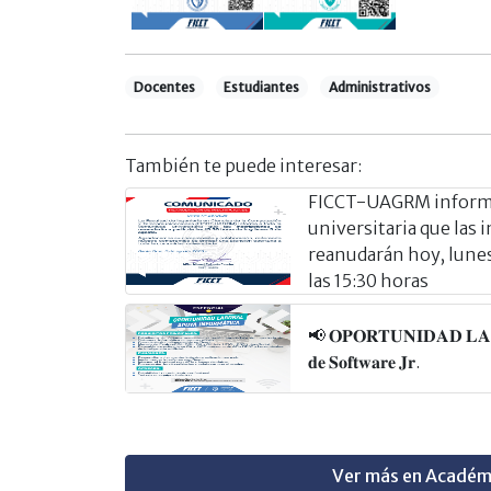
Docentes
Estudiantes
Administrativos
También te puede interesar:
FICCT-UAGRM informa
universitaria que las 
reanudarán hoy, lunes 
las 15:30 horas
📢 𝐎𝐏𝐎𝐑𝐓𝐔𝐍𝐈𝐃𝐀𝐃 𝐋𝐀𝐁𝐎
𝐝𝐞 𝐒𝐨𝐟𝐭𝐰𝐚𝐫𝐞 𝐉𝐫.
Ver más en Académ