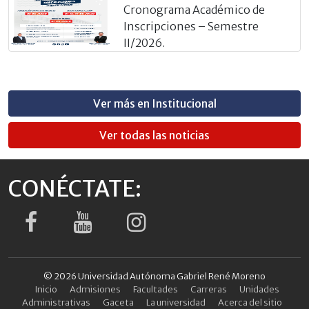
Cronograma Académico de
Inscripciones – Semestre
II/2026.
Ver más en Institucional
Ver todas las noticias
CONÉCTATE:
© 2026 Universidad Autónoma Gabriel René Moreno
Inicio
Admisiones
Facultades
Carreras
Unidades
Administrativas
Gaceta
La universidad
Acerca del sitio