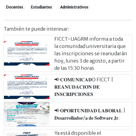
Docentes
Estudiantes
Administrativos
También te puede interesar:
FICCT-UAGRM informa a toda
la comunidad universitaria que
las inscripciones se reanudarán
hoy, lunes 3 de agosto, a partir
de las 15:30 horas
📢 𝐂𝐎𝐌𝐔𝐍𝐈𝐂𝐀𝐃O FICCT |
𝐑𝐄𝐀𝐍𝐔𝐃𝐀𝐂𝐈𝐎́𝐍 𝐃𝐄
𝐈𝐍𝐒𝐂𝐑𝐈𝐏𝐂𝐈𝐎𝐍𝐄𝐒
📢 𝐎𝐏𝐎𝐑𝐓𝐔𝐍𝐈𝐃𝐀𝐃 𝐋𝐀𝐁𝐎𝐑𝐀𝐋 |
𝐃𝐞𝐬𝐚𝐫𝐫𝐨𝐥𝐥𝐚𝐝𝐨𝐫/𝐚 𝐝𝐞 𝐒𝐨𝐟𝐭𝐰𝐚𝐫𝐞 𝐉𝐫.
Ya está disponible el