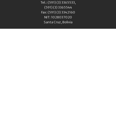
Tel.: (591) (3) 3365533,
(591) (3) 3365544
Fax: (591) (3) 3342160
NIT: 1028037020
Santa Cruz, Bolivia