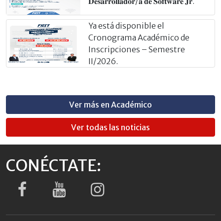
𝐃𝐞𝐬𝐚𝐫𝐫𝐨𝐥𝐥𝐚𝐝𝐨𝐫/𝐚 𝐝𝐞 𝐒𝐨𝐟𝐭𝐰𝐚𝐫𝐞 𝐉𝐫.
Ya está disponible el
Cronograma Académico de
Inscripciones – Semestre
II/2026.
Ver más en Académico
Ver todas las noticias
CONÉCTATE: