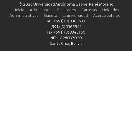
© 2026 Universidad Autónoma Gabriel René Moreno
Inicio
Admisiones
Facultades
Carreras
Unidades
Administrativas
Gaceta
La universidad
Acerca del sitio
Tel.: (591) (3) 3365533,
(591) (3) 3365544
Fax: (591) (3) 3342160
NIT: 1028037020
Santa Cruz, Bolivia