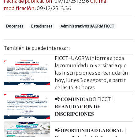
Fecha de publicación:
09/12/25 13:36
Última
modificación:
09/12/25 13:36
Docentes
Estudiantes
Administrativos UAGRM FICCT
También te puede interesar:
FICCT-UAGRM informa a toda
la comunidad universitaria que
las inscripciones se reanudarán
hoy, lunes 3 de agosto, a partir
de las 15:30 horas
📢 𝐂𝐎𝐌𝐔𝐍𝐈𝐂𝐀𝐃O FICCT |
𝐑𝐄𝐀𝐍𝐔𝐃𝐀𝐂𝐈𝐎́𝐍 𝐃𝐄
𝐈𝐍𝐒𝐂𝐑𝐈𝐏𝐂𝐈𝐎𝐍𝐄𝐒
📢 𝐎𝐏𝐎𝐑𝐓𝐔𝐍𝐈𝐃𝐀𝐃 𝐋𝐀𝐁𝐎𝐑𝐀𝐋 |