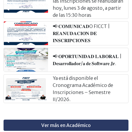
las inscripciones se reanudarán
hoy, lunes 3 de agosto, a partir
de las 15:30 horas
📢 𝐂𝐎𝐌𝐔𝐍𝐈𝐂𝐀𝐃O FICCT |
𝐑𝐄𝐀𝐍𝐔𝐃𝐀𝐂𝐈𝐎́𝐍 𝐃𝐄
𝐈𝐍𝐒𝐂𝐑𝐈𝐏𝐂𝐈𝐎𝐍𝐄𝐒
📢 𝐎𝐏𝐎𝐑𝐓𝐔𝐍𝐈𝐃𝐀𝐃 𝐋𝐀𝐁𝐎𝐑𝐀𝐋 |
𝐃𝐞𝐬𝐚𝐫𝐫𝐨𝐥𝐥𝐚𝐝𝐨𝐫/𝐚 𝐝𝐞 𝐒𝐨𝐟𝐭𝐰𝐚𝐫𝐞 𝐉𝐫.
Ya está disponible el
Cronograma Académico de
Inscripciones – Semestre
II/2026.
Ver más en Académico