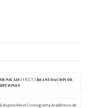
𝐌𝐔𝐍𝐈𝐂𝐀𝐃O FICCT | 𝐑𝐄𝐀𝐍𝐔𝐃𝐀𝐂𝐈𝐎́𝐍 𝐃𝐄
𝐈𝐏𝐂𝐈𝐎𝐍𝐄𝐒
tá disponible el Cronograma Académico de