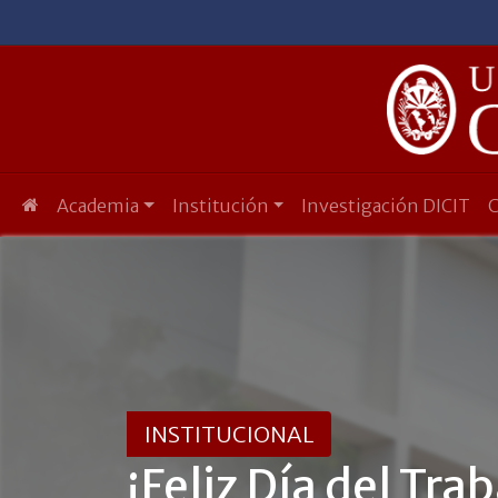
Academia
Institución
Investigación DICIT
INSTITUCIONAL
¡Feliz Día del Tra