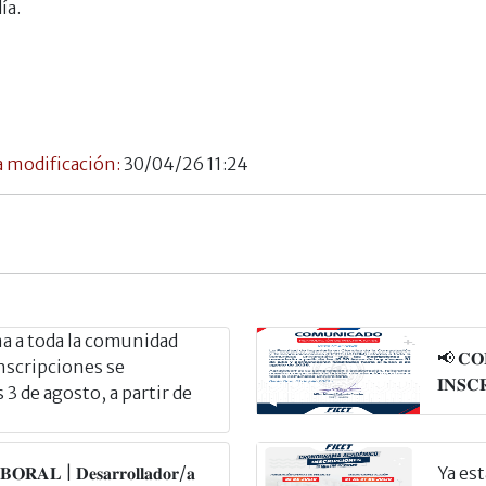
ía.
 modificación:
30/04/26 11:24
 a toda la comunidad
📢 𝐂𝐎
inscripciones se
𝐈𝐍𝐒𝐂
3 de agosto, a partir de
𝐑𝐀𝐋 | 𝐃𝐞𝐬𝐚𝐫𝐫𝐨𝐥𝐥𝐚𝐝𝐨𝐫/𝐚
Ya es