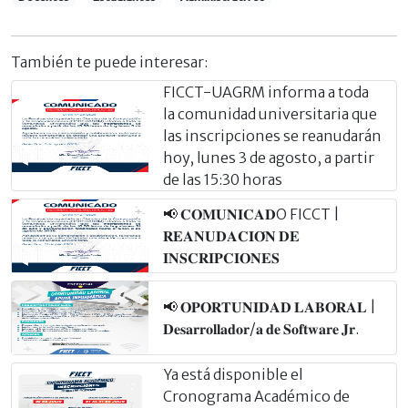
También te puede interesar:
FICCT-UAGRM informa a toda
la comunidad universitaria que
las inscripciones se reanudarán
hoy, lunes 3 de agosto, a partir
de las 15:30 horas
📢 𝐂𝐎𝐌𝐔𝐍𝐈𝐂𝐀𝐃O FICCT |
𝐑𝐄𝐀𝐍𝐔𝐃𝐀𝐂𝐈𝐎́𝐍 𝐃𝐄
𝐈𝐍𝐒𝐂𝐑𝐈𝐏𝐂𝐈𝐎𝐍𝐄𝐒
📢 𝐎𝐏𝐎𝐑𝐓𝐔𝐍𝐈𝐃𝐀𝐃 𝐋𝐀𝐁𝐎𝐑𝐀𝐋 |
𝐃𝐞𝐬𝐚𝐫𝐫𝐨𝐥𝐥𝐚𝐝𝐨𝐫/𝐚 𝐝𝐞 𝐒𝐨𝐟𝐭𝐰𝐚𝐫𝐞 𝐉𝐫.
Ya está disponible el
Cronograma Académico de