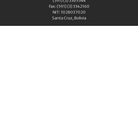
(591) (3) 3365544
Fax: (591) (3) 3342160
NIT: 1028037020
Santa Cruz, Bolivia