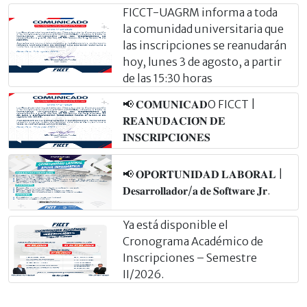
FICCT-UAGRM informa a toda
la comunidad universitaria que
las inscripciones se reanudarán
hoy, lunes 3 de agosto, a partir
de las 15:30 horas
📢 𝐂𝐎𝐌𝐔𝐍𝐈𝐂𝐀𝐃O FICCT |
𝐑𝐄𝐀𝐍𝐔𝐃𝐀𝐂𝐈𝐎́𝐍 𝐃𝐄
𝐈𝐍𝐒𝐂𝐑𝐈𝐏𝐂𝐈𝐎𝐍𝐄𝐒
📢 𝐎𝐏𝐎𝐑𝐓𝐔𝐍𝐈𝐃𝐀𝐃 𝐋𝐀𝐁𝐎𝐑𝐀𝐋 |
𝐃𝐞𝐬𝐚𝐫𝐫𝐨𝐥𝐥𝐚𝐝𝐨𝐫/𝐚 𝐝𝐞 𝐒𝐨𝐟𝐭𝐰𝐚𝐫𝐞 𝐉𝐫.
Ya está disponible el
Cronograma Académico de
Inscripciones – Semestre
II/2026.