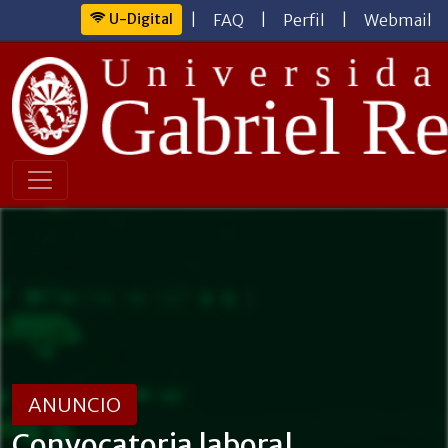
U-Digital
|
FAQ
|
Perfil
|
Webmail
ANUNCIO
Convocatoria laboral