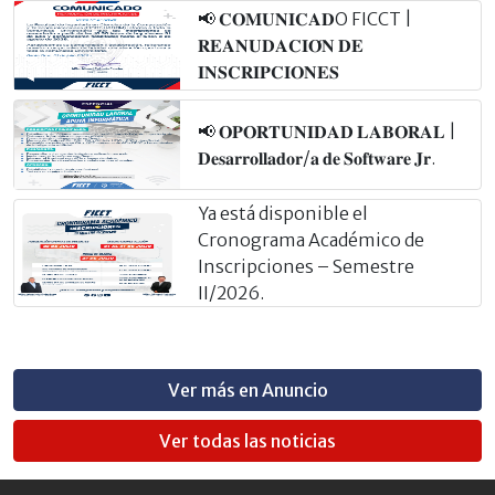
📢 𝐂𝐎𝐌𝐔𝐍𝐈𝐂𝐀𝐃O FICCT |
𝐑𝐄𝐀𝐍𝐔𝐃𝐀𝐂𝐈𝐎́𝐍 𝐃𝐄
𝐈𝐍𝐒𝐂𝐑𝐈𝐏𝐂𝐈𝐎𝐍𝐄𝐒
📢 𝐎𝐏𝐎𝐑𝐓𝐔𝐍𝐈𝐃𝐀𝐃 𝐋𝐀𝐁𝐎𝐑𝐀𝐋 |
𝐃𝐞𝐬𝐚𝐫𝐫𝐨𝐥𝐥𝐚𝐝𝐨𝐫/𝐚 𝐝𝐞 𝐒𝐨𝐟𝐭𝐰𝐚𝐫𝐞 𝐉𝐫.
Ya está disponible el
Cronograma Académico de
Inscripciones – Semestre
II/2026.
Ver más en Anuncio
Ver todas las noticias