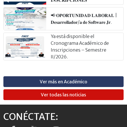
𝐈𝐍𝐒𝐂𝐑𝐈𝐏𝐂𝐈𝐎𝐍𝐄𝐒
📢 𝐎𝐏𝐎𝐑𝐓𝐔𝐍𝐈𝐃𝐀𝐃 𝐋𝐀𝐁𝐎𝐑𝐀𝐋 |
𝐃𝐞𝐬𝐚𝐫𝐫𝐨𝐥𝐥𝐚𝐝𝐨𝐫/𝐚 𝐝𝐞 𝐒𝐨𝐟𝐭𝐰𝐚𝐫𝐞 𝐉𝐫.
Ya está disponible el
Cronograma Académico de
Inscripciones – Semestre
II/2026.
Ver más en Académico
Ver todas las noticias
CONÉCTATE: