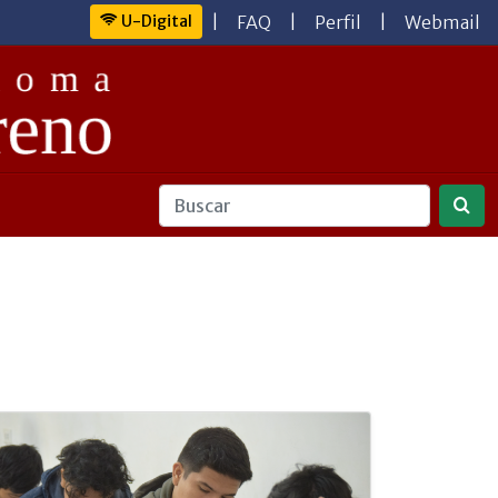
U-Digital
|
FAQ
|
Perfil
|
Webmail