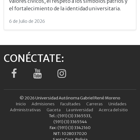
valores cívicos, el respeto a los símbolos patrios y
el fortalecimiento de la identidad universitaria.
6 de Julio de 2026
CONÉCTATE:
© 2026 Universidad Autónoma Gabriel René Moreno
Inicio
Admisiones
Facultades
Carreras
Unidades
Administrativas
Gaceta
La universidad
Acerca del sitio
Tel.: (591) (3) 3365533,
(591) (3) 3365544
Fax: (591) (3) 3342160
NIT: 1028037020
Santa Cruz, Bolivia