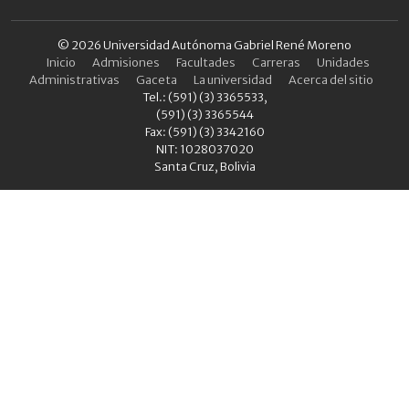
© 2026 Universidad Autónoma Gabriel René Moreno
Inicio
Admisiones
Facultades
Carreras
Unidades
Administrativas
Gaceta
La universidad
Acerca del sitio
Tel.: (591) (3) 3365533,
(591) (3) 3365544
Fax: (591) (3) 3342160
NIT: 1028037020
Santa Cruz, Bolivia