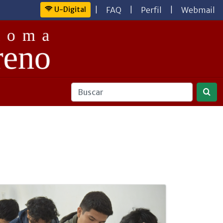
U-Digital
|
FAQ
|
Perfil
|
Webmail