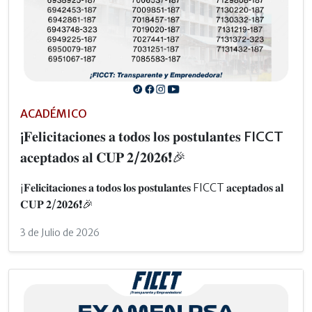
ACADÉMICO
¡𝐅𝐞𝐥𝐢𝐜𝐢𝐭𝐚𝐜𝐢𝐨𝐧𝐞𝐬 𝐚 𝐭𝐨𝐝𝐨𝐬 𝐥𝐨𝐬 𝐩𝐨𝐬𝐭𝐮𝐥𝐚𝐧𝐭𝐞𝐬 FICCT
𝐚𝐜𝐞𝐩𝐭𝐚𝐝𝐨𝐬 𝐚𝐥 𝐂𝐔𝐏 𝟐/𝟐𝟎𝟐𝟔❗🎉
¡𝐅𝐞𝐥𝐢𝐜𝐢𝐭𝐚𝐜𝐢𝐨𝐧𝐞𝐬 𝐚 𝐭𝐨𝐝𝐨𝐬 𝐥𝐨𝐬 𝐩𝐨𝐬𝐭𝐮𝐥𝐚𝐧𝐭𝐞𝐬 FICCT 𝐚𝐜𝐞𝐩𝐭𝐚𝐝𝐨𝐬 𝐚𝐥
𝐂𝐔𝐏 𝟐/𝟐𝟎𝟐𝟔❗🎉
3 de Julio de 2026