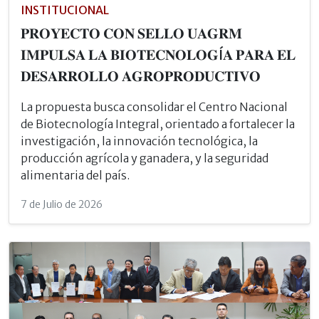
INSTITUCIONAL
𝐏𝐑𝐎𝐘𝐄𝐂𝐓𝐎 𝐂𝐎𝐍 𝐒𝐄𝐋𝐋𝐎 𝐔𝐀𝐆𝐑𝐌
𝐈𝐌𝐏𝐔𝐋𝐒𝐀 𝐋𝐀 𝐁𝐈𝐎𝐓𝐄𝐂𝐍𝐎𝐋𝐎𝐆Í𝐀 𝐏𝐀𝐑𝐀 𝐄𝐋
𝐃𝐄𝐒𝐀𝐑𝐑𝐎𝐋𝐋𝐎 𝐀𝐆𝐑𝐎𝐏𝐑𝐎𝐃𝐔𝐂𝐓𝐈𝐕𝐎
La propuesta busca consolidar el Centro Nacional
de Biotecnología Integral, orientado a fortalecer la
investigación, la innovación tecnológica, la
producción agrícola y ganadera, y la seguridad
alimentaria del país.
7 de Julio de 2026