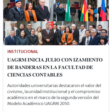
INSTITUCIONAL
𝐔𝐀𝐆𝐑𝐌 𝐈𝐍𝐈𝐂𝐈𝐀 𝐉𝐔𝐋𝐈𝐎 𝐂𝐎𝐍 𝐈𝐙𝐀𝐌𝐈𝐄𝐍𝐓𝐎
𝐃𝐄 𝐁𝐀𝐍𝐃𝐄𝐑𝐀𝐒 𝐄𝐍 𝐋𝐀 𝐅𝐀𝐂𝐔𝐋𝐓𝐀𝐃 𝐃𝐄
𝐂𝐈𝐄𝐍𝐂𝐈𝐀𝐒 𝐂𝐎𝐍𝐓𝐀𝐁𝐋𝐄𝐒
Autoridades universitarias destacaron el valor del
civismo, la unidad institucional y el compromiso
académico en el marco de la segunda versión del
Modelo Académico UAGRM 2050.