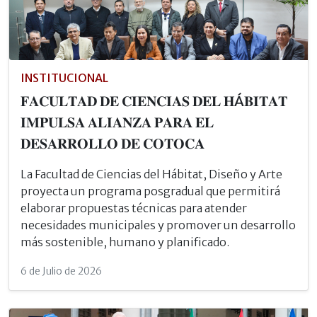
INSTITUCIONAL
𝐅𝐀𝐂𝐔𝐋𝐓𝐀𝐃 𝐃𝐄 𝐂𝐈𝐄𝐍𝐂𝐈𝐀𝐒 𝐃𝐄𝐋 𝐇Á𝐁𝐈𝐓𝐀𝐓
𝐈𝐌𝐏𝐔𝐋𝐒𝐀 𝐀𝐋𝐈𝐀𝐍𝐙𝐀 𝐏𝐀𝐑𝐀 𝐄𝐋
𝐃𝐄𝐒𝐀𝐑𝐑𝐎𝐋𝐋𝐎 𝐃𝐄 𝐂𝐎𝐓𝐎𝐂𝐀
La Facultad de Ciencias del Hábitat, Diseño y Arte
proyecta un programa posgradual que permitirá
elaborar propuestas técnicas para atender
necesidades municipales y promover un desarrollo
más sostenible, humano y planificado.
6 de Julio de 2026