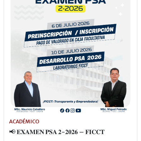
ACADÉMICO
📢 𝐄𝐗𝐀𝐌𝐄𝐍 𝐏𝐒𝐀 𝟐-𝟐𝟎𝟐𝟔 – 𝐅𝐈𝐂𝐂𝐓