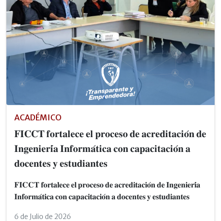
ACADÉMICO
𝐅𝐈𝐂𝐂𝐓 𝐟𝐨𝐫𝐭𝐚𝐥𝐞𝐜𝐞 𝐞𝐥 𝐩𝐫𝐨𝐜𝐞𝐬𝐨 𝐝𝐞 𝐚𝐜𝐫𝐞𝐝𝐢𝐭𝐚𝐜𝐢𝐨́𝐧 𝐝𝐞
𝐈𝐧𝐠𝐞𝐧𝐢𝐞𝐫𝐢́𝐚 𝐈𝐧𝐟𝐨𝐫𝐦𝐚́𝐭𝐢𝐜𝐚 𝐜𝐨𝐧 𝐜𝐚𝐩𝐚𝐜𝐢𝐭𝐚𝐜𝐢𝐨́𝐧 𝐚
𝐝𝐨𝐜𝐞𝐧𝐭𝐞𝐬 𝐲 𝐞𝐬𝐭𝐮𝐝𝐢𝐚𝐧𝐭𝐞𝐬
𝐅𝐈𝐂𝐂𝐓 𝐟𝐨𝐫𝐭𝐚𝐥𝐞𝐜𝐞 𝐞𝐥 𝐩𝐫𝐨𝐜𝐞𝐬𝐨 𝐝𝐞 𝐚𝐜𝐫𝐞𝐝𝐢𝐭𝐚𝐜𝐢𝐨́𝐧 𝐝𝐞 𝐈𝐧𝐠𝐞𝐧𝐢𝐞𝐫𝐢́𝐚
𝐈𝐧𝐟𝐨𝐫𝐦𝐚́𝐭𝐢𝐜𝐚 𝐜𝐨𝐧 𝐜𝐚𝐩𝐚𝐜𝐢𝐭𝐚𝐜𝐢𝐨́𝐧 𝐚 𝐝𝐨𝐜𝐞𝐧𝐭𝐞𝐬 𝐲 𝐞𝐬𝐭𝐮𝐝𝐢𝐚𝐧𝐭𝐞𝐬
6 de Julio de 2026