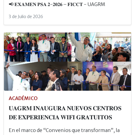
📢 𝐄𝐗𝐀𝐌𝐄𝐍 𝐏𝐒𝐀 𝟐-𝟐𝟎𝟐𝟔 – 𝐅𝐈𝐂𝐂𝐓 - UAGRM
3 de Julio de 2026
ACADÉMICO
𝐔𝐀𝐆𝐑𝐌 𝐈𝐍𝐀𝐔𝐆𝐔𝐑𝐀 𝐍𝐔𝐄𝐕𝐎𝐒 𝐂𝐄𝐍𝐓𝐑𝐎𝐒
𝐃𝐄 𝐄𝐗𝐏𝐄𝐑𝐈𝐄𝐍𝐂𝐈𝐀 𝐖𝐈𝐅𝐈 𝐆𝐑𝐀𝐓𝐔𝐈𝐓𝐎𝐒
En el marco de “Convenios que transforman”, la