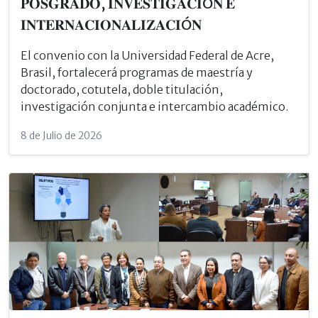
𝐏𝐎𝐒𝐆𝐑𝐀𝐃𝐎, 𝐈𝐍𝐕𝐄𝐒𝐓𝐈𝐆𝐀𝐂𝐈Ó𝐍 𝐄
𝐈𝐍𝐓𝐄𝐑𝐍𝐀𝐂𝐈𝐎𝐍𝐀𝐋𝐈𝐙𝐀𝐂𝐈Ó𝐍
El convenio con la Universidad Federal de Acre,
Brasil, fortalecerá programas de maestría y
doctorado, cotutela, doble titulación,
investigación conjunta e intercambio académico.
8 de Julio de 2026