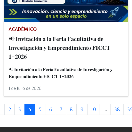
ACADÉMICO
📢 𝐈𝐧𝐯𝐢𝐭𝐚𝐜𝐢𝐨́𝐧 𝐚 𝐥𝐚 𝐅𝐞𝐫𝐢𝐚 𝐅𝐚𝐜𝐮𝐥𝐭𝐚𝐭𝐢𝐯𝐚 𝐝𝐞
𝐈𝐧𝐯𝐞𝐬𝐭𝐢𝐠𝐚𝐜𝐢𝐨́𝐧 𝐲 𝐄𝐦𝐩𝐫𝐞𝐧𝐝𝐢𝐦𝐢𝐞𝐧𝐭𝐨 𝐅𝐈𝐂𝐂𝐓
𝟏-𝟐𝟎𝟐𝟔
📢 𝐈𝐧𝐯𝐢𝐭𝐚𝐜𝐢𝐨́𝐧 𝐚 𝐥𝐚 𝐅𝐞𝐫𝐢𝐚 𝐅𝐚𝐜𝐮𝐥𝐭𝐚𝐭𝐢𝐯𝐚 𝐝𝐞 𝐈𝐧𝐯𝐞𝐬𝐭𝐢𝐠𝐚𝐜𝐢𝐨́𝐧 𝐲
𝐄𝐦𝐩𝐫𝐞𝐧𝐝𝐢𝐦𝐢𝐞𝐧𝐭𝐨 𝐅𝐈𝐂𝐂𝐓 𝟏-𝟐𝟎𝟐𝟔
1 de Julio de 2026
1
2
3
4
5
6
7
8
9
10
...
38
3