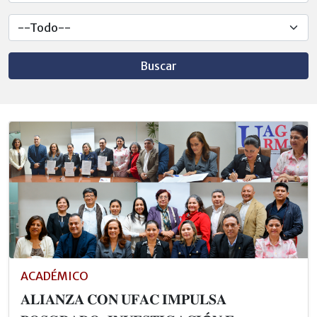
Buscar
ACADÉMICO
𝐀𝐋𝐈𝐀𝐍𝐙𝐀 𝐂𝐎𝐍 𝐔𝐅𝐀𝐂 𝐈𝐌𝐏𝐔𝐋𝐒𝐀