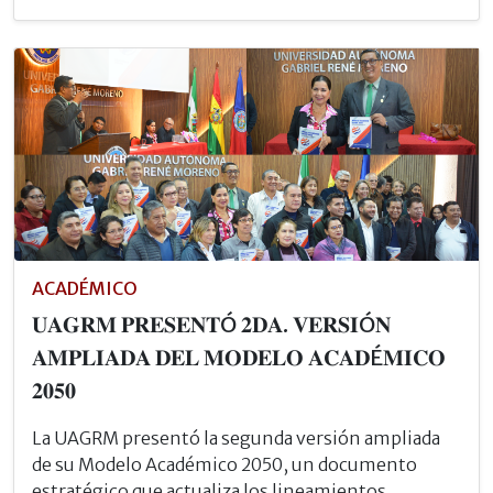
ACADÉMICO
𝐔𝐀𝐆𝐑𝐌 𝐏𝐑𝐄𝐒𝐄𝐍𝐓Ó 𝟐𝐃𝐀. 𝐕𝐄𝐑𝐒𝐈Ó𝐍
𝐀𝐌𝐏𝐋𝐈𝐀𝐃𝐀 𝐃𝐄𝐋 𝐌𝐎𝐃𝐄𝐋𝐎 𝐀𝐂𝐀𝐃É𝐌𝐈𝐂𝐎
𝟐𝟎𝟓𝟎
La UAGRM presentó la segunda versión ampliada
de su Modelo Académico 2050, un documento
estratégico que actualiza los lineamientos