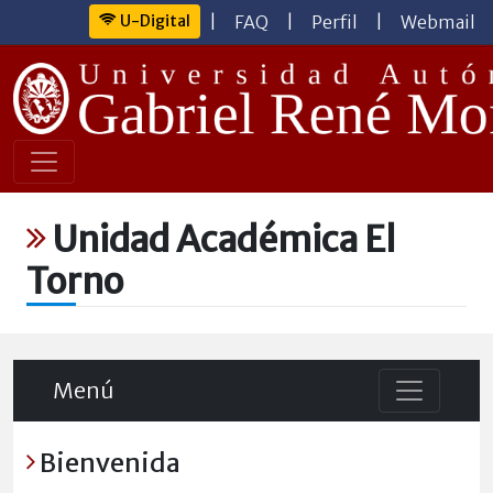
U-Digital
|
FAQ
|
Perfil
|
Webmail
Unidad Académica El
Torno
Menú
Bienvenida