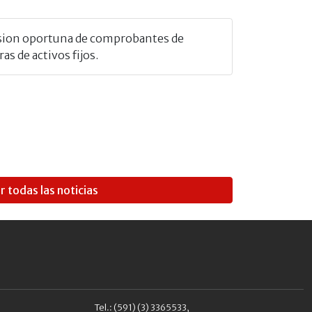
ion oportuna de comprobantes de
s de activos fijos.
r todas las noticias
Tel.: (591) (3) 3365533,