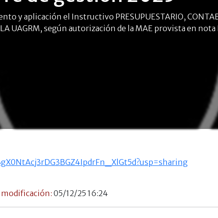
iento y aplicación el Instructivo PRESUPUESTARIO, CONT
 UAGRM, según autorización de la MAE provista en nota 
/1R3gX0NtAcj3rDG3BGZ4IpdrFn_XlGt5d?usp=sharing
 modificación:
05/12/25 16:24