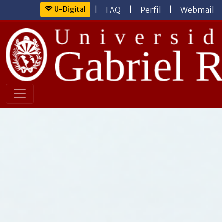
U-Digital
|
FAQ
|
Perfil
|
Webmail