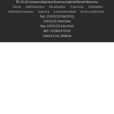
© 2026 Universidad Autónoma Gabriel René Moreno
Inicio
Admisiones
Facultades
Carreras
Unidades
Administrativas
Gaceta
La universidad
Acerca del sitio
Tel.: (591) (3) 3365533,
(591) (3) 3365544
Fax: (591) (3) 3342160
NIT: 1028037020
Santa Cruz, Bolivia