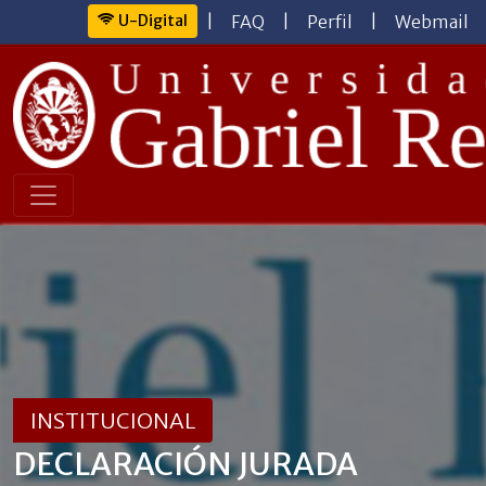
U-Digital
|
FAQ
|
Perfil
|
Webmail
INSTITUCIONAL
DECLARACIÓN JURADA