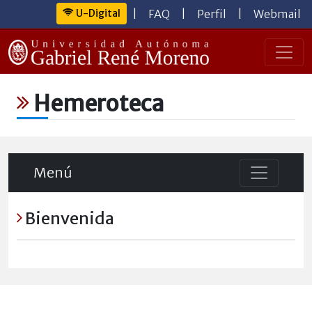
U-Digital
|
FAQ
|
Perfil
|
Webmail
Hemeroteca
Menú
Bienvenida