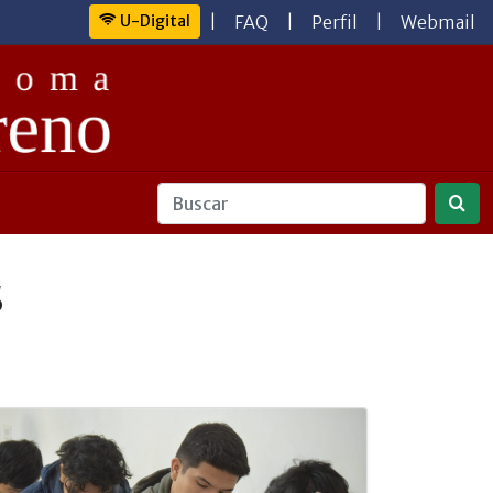
U-Digital
|
FAQ
|
Perfil
|
Webmail
s