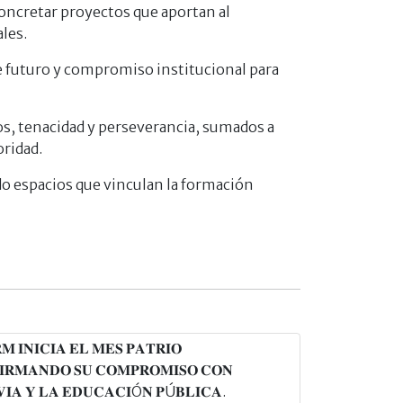
 concretar proyectos que aportan al
les.
 de futuro y compromiso institucional para
os, tenacidad y perseverancia, sumados a
oridad.
ndo espacios que vinculan la formación
𝐌 𝐈𝐍𝐈𝐂𝐈𝐀 𝐄𝐋 𝐌𝐄𝐒 𝐏𝐀𝐓𝐑𝐈𝐎
𝐈𝐑𝐌𝐀𝐍𝐃𝐎 𝐒𝐔 𝐂𝐎𝐌𝐏𝐑𝐎𝐌𝐈𝐒𝐎 𝐂𝐎𝐍
𝐕𝐈𝐀 𝐘 𝐋𝐀 𝐄𝐃𝐔𝐂𝐀𝐂𝐈Ó𝐍 𝐏Ú𝐁𝐋𝐈𝐂𝐀.