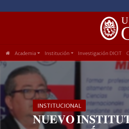
Academia
Institución
Investigación DICIT
INSTITUCIONAL
𝐍𝐔𝐄𝐕𝐎 𝐈𝐍𝐒𝐓𝐈𝐓𝐔