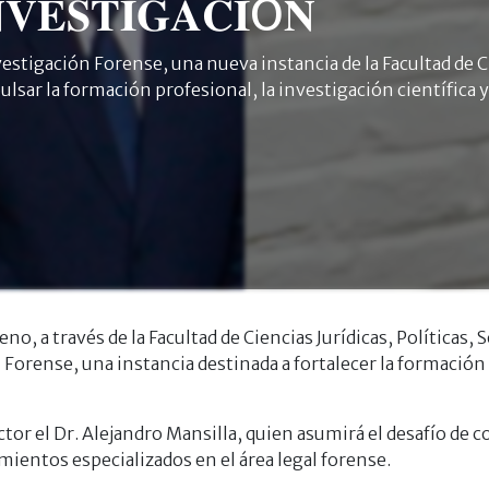
𝐕𝐄𝐒𝐓𝐈𝐆𝐀𝐂𝐈Ó𝐍
stigación Forense, una nueva instancia de la Facultad de Cie
lsar la formación profesional, la investigación científica y 
 a través de la Facultad de Ciencias Jurídicas, Políticas, 
Forense, una instancia destinada a fortalecer la formación p
tor el Dr. Alejandro Mansilla, quien asumirá el desafío de 
imientos especializados en el área legal forense.