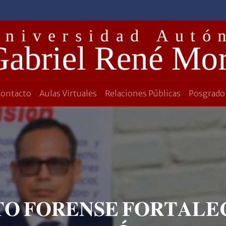
Contacto
Aulas Virtuales
Relaciones Públicas
Posgrado
𝐓𝐎 𝐅𝐎𝐑𝐄𝐍𝐒𝐄 𝐅𝐎𝐑𝐓𝐀𝐋