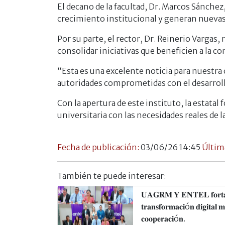
El decano de la facultad, Dr. Marcos Sánchez
crecimiento institucional y generan nuevas
Por su parte, el rector, Dr. Reinerio Vargas
consolidar iniciativas que beneficien a la c
“Esta es una excelente noticia para nuestra
autoridades comprometidas con el desarrollo
Con la apertura de este instituto, la estata
universitaria con las necesidades reales de l
Fecha de publicación:
03/06/26 14:45
Últim
También te puede interesar:
𝐔𝐀𝐆𝐑𝐌 𝐘 𝐄𝐍𝐓𝐄𝐋 𝐟𝐨𝐫𝐭𝐚𝐥𝐞𝐜
𝐭𝐫𝐚𝐧𝐬𝐟𝐨𝐫𝐦𝐚𝐜𝐢ó𝐧 𝐝𝐢𝐠𝐢𝐭𝐚𝐥 𝐦
𝐜𝐨𝐨𝐩𝐞𝐫𝐚𝐜𝐢ó𝐧.