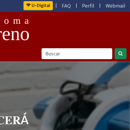
U-Digital
|
FAQ
|
Perfil
|
Webmail
𝐂𝐄𝐑Á