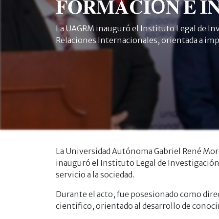
𝐅𝐎𝐑𝐌𝐀𝐂𝐈Ó𝐍 𝐄 𝐈
La UAGRM inauguró el Instituto Legal de Inve
Relaciones Internacionales, orientada a impu
La Universidad Autónoma Gabriel René Moreno,
inauguró el Instituto Legal de Investigación 
servicio a la sociedad.
Durante el acto, fue posesionado como direc
científico, orientado al desarrollo de conoc