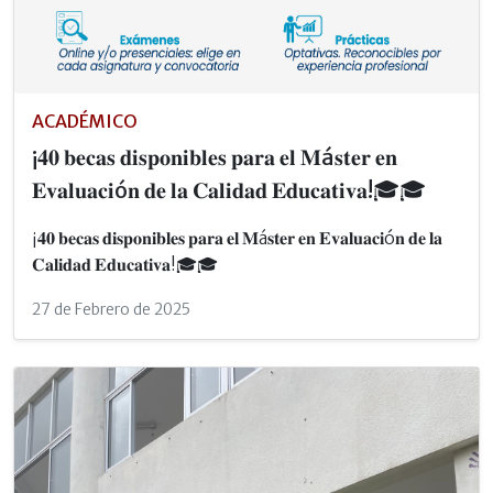
ACADÉMICO
¡𝟒𝟎 𝐛𝐞𝐜𝐚𝐬 𝐝𝐢𝐬𝐩𝐨𝐧𝐢𝐛𝐥𝐞𝐬 𝐩𝐚𝐫𝐚 𝐞𝐥 𝐌á𝐬𝐭𝐞𝐫 𝐞𝐧
𝐄𝐯𝐚𝐥𝐮𝐚𝐜𝐢ó𝐧 𝐝𝐞 𝐥𝐚 𝐂𝐚𝐥𝐢𝐝𝐚𝐝 𝐄𝐝𝐮𝐜𝐚𝐭𝐢𝐯𝐚!🎓🎓
¡𝟒𝟎 𝐛𝐞𝐜𝐚𝐬 𝐝𝐢𝐬𝐩𝐨𝐧𝐢𝐛𝐥𝐞𝐬 𝐩𝐚𝐫𝐚 𝐞𝐥 𝐌á𝐬𝐭𝐞𝐫 𝐞𝐧 𝐄𝐯𝐚𝐥𝐮𝐚𝐜𝐢ó𝐧 𝐝𝐞 𝐥𝐚
𝐂𝐚𝐥𝐢𝐝𝐚𝐝 𝐄𝐝𝐮𝐜𝐚𝐭𝐢𝐯𝐚!🎓🎓
27 de Febrero de 2025