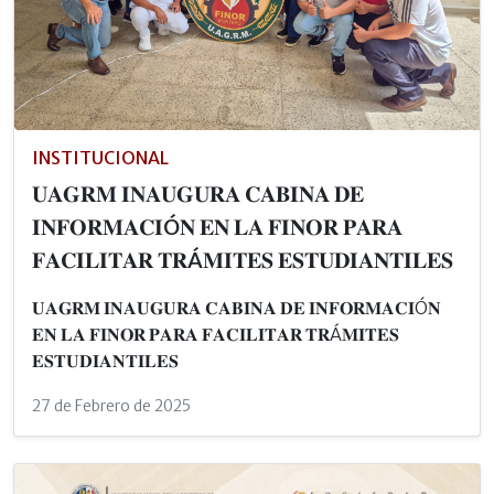
INSTITUCIONAL
𝐔𝐀𝐆𝐑𝐌 𝐈𝐍𝐀𝐔𝐆𝐔𝐑𝐀 𝐂𝐀𝐁𝐈𝐍𝐀 𝐃𝐄
𝐈𝐍𝐅𝐎𝐑𝐌𝐀𝐂𝐈Ó𝐍 𝐄𝐍 𝐋𝐀 𝐅𝐈𝐍𝐎𝐑 𝐏𝐀𝐑𝐀
𝐅𝐀𝐂𝐈𝐋𝐈𝐓𝐀𝐑 𝐓𝐑Á𝐌𝐈𝐓𝐄𝐒 𝐄𝐒𝐓𝐔𝐃𝐈𝐀𝐍𝐓𝐈𝐋𝐄𝐒
𝐔𝐀𝐆𝐑𝐌 𝐈𝐍𝐀𝐔𝐆𝐔𝐑𝐀 𝐂𝐀𝐁𝐈𝐍𝐀 𝐃𝐄 𝐈𝐍𝐅𝐎𝐑𝐌𝐀𝐂𝐈Ó𝐍
𝐄𝐍 𝐋𝐀 𝐅𝐈𝐍𝐎𝐑 𝐏𝐀𝐑𝐀 𝐅𝐀𝐂𝐈𝐋𝐈𝐓𝐀𝐑 𝐓𝐑Á𝐌𝐈𝐓𝐄𝐒
𝐄𝐒𝐓𝐔𝐃𝐈𝐀𝐍𝐓𝐈𝐋𝐄𝐒
27 de Febrero de 2025