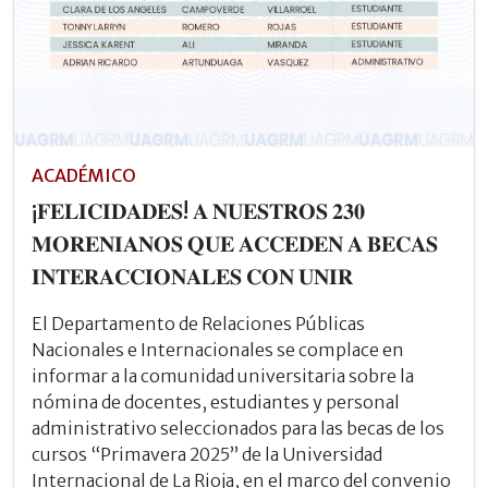
ACADÉMICO
¡𝐅𝐄𝐋𝐈𝐂𝐈𝐃𝐀𝐃𝐄𝐒! 𝐀 𝐍𝐔𝐄𝐒𝐓𝐑𝐎𝐒 𝟐𝟑𝟎
𝐌𝐎𝐑𝐄𝐍𝐈𝐀𝐍𝐎𝐒 𝐐𝐔𝐄 𝐀𝐂𝐂𝐄𝐃𝐄𝐍 𝐀 𝐁𝐄𝐂𝐀𝐒
𝐈𝐍𝐓𝐄𝐑𝐀𝐂𝐂𝐈𝐎𝐍𝐀𝐋𝐄𝐒 𝐂𝐎𝐍 𝐔𝐍𝐈𝐑
El Departamento de Relaciones Públicas
Nacionales e Internacionales se complace en
informar a la comunidad universitaria sobre la
nómina de docentes, estudiantes y personal
administrativo seleccionados para las becas de los
cursos “Primavera 2025” de la Universidad
Internacional de La Rioja, en el marco del convenio