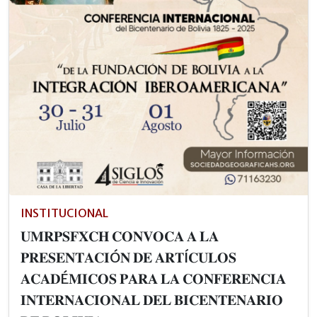
INSTITUCIONAL
𝐔𝐌𝐑𝐏𝐒𝐅𝐗𝐂𝐇 𝐂𝐎𝐍𝐕𝐎𝐂𝐀 𝐀 𝐋𝐀
𝐏𝐑𝐄𝐒𝐄𝐍𝐓𝐀𝐂𝐈Ó𝐍 𝐃𝐄 𝐀𝐑𝐓Í𝐂𝐔𝐋𝐎𝐒
𝐀𝐂𝐀𝐃É𝐌𝐈𝐂𝐎𝐒 𝐏𝐀𝐑𝐀 𝐋𝐀 𝐂𝐎𝐍𝐅𝐄𝐑𝐄𝐍𝐂𝐈𝐀
𝐈𝐍𝐓𝐄𝐑𝐍𝐀𝐂𝐈𝐎𝐍𝐀𝐋 𝐃𝐄𝐋 𝐁𝐈𝐂𝐄𝐍𝐓𝐄𝐍𝐀𝐑𝐈𝐎