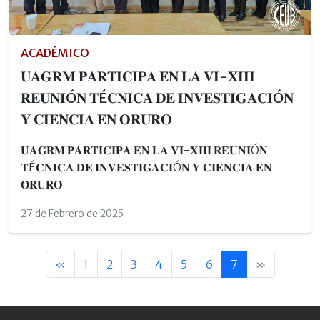
ACADÉMICO
𝐔𝐀𝐆𝐑𝐌 𝐏𝐀𝐑𝐓𝐈𝐂𝐈𝐏𝐀 𝐄𝐍 𝐋𝐀 𝐕𝐈-𝐗𝐈𝐈𝐈
𝐑𝐄𝐔𝐍𝐈Ó𝐍 𝐓É𝐂𝐍𝐈𝐂𝐀 𝐃𝐄 𝐈𝐍𝐕𝐄𝐒𝐓𝐈𝐆𝐀𝐂𝐈Ó𝐍
𝐘 𝐂𝐈𝐄𝐍𝐂𝐈𝐀 𝐄𝐍 𝐎𝐑𝐔𝐑𝐎
𝐔𝐀𝐆𝐑𝐌 𝐏𝐀𝐑𝐓𝐈𝐂𝐈𝐏𝐀 𝐄𝐍 𝐋𝐀 𝐕𝐈-𝐗𝐈𝐈𝐈 𝐑𝐄𝐔𝐍𝐈Ó𝐍
𝐓É𝐂𝐍𝐈𝐂𝐀 𝐃𝐄 𝐈𝐍𝐕𝐄𝐒𝐓𝐈𝐆𝐀𝐂𝐈Ó𝐍 𝐘 𝐂𝐈𝐄𝐍𝐂𝐈𝐀 𝐄𝐍
𝐎𝐑𝐔𝐑𝐎
27 de Febrero de 2025
«
1
2
3
4
5
6
7
»