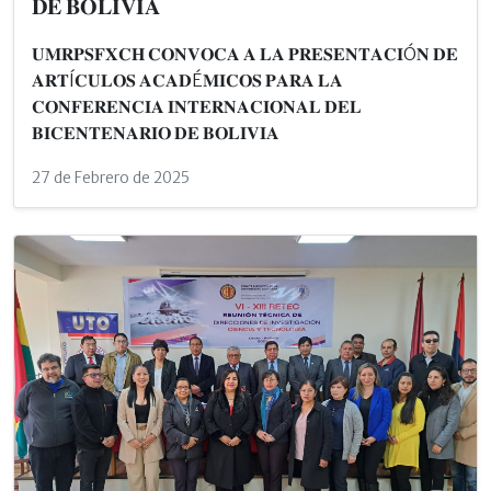
𝐃𝐄 𝐁𝐎𝐋𝐈𝐕𝐈𝐀
𝐔𝐌𝐑𝐏𝐒𝐅𝐗𝐂𝐇 𝐂𝐎𝐍𝐕𝐎𝐂𝐀 𝐀 𝐋𝐀 𝐏𝐑𝐄𝐒𝐄𝐍𝐓𝐀𝐂𝐈Ó𝐍 𝐃𝐄
𝐀𝐑𝐓Í𝐂𝐔𝐋𝐎𝐒 𝐀𝐂𝐀𝐃É𝐌𝐈𝐂𝐎𝐒 𝐏𝐀𝐑𝐀 𝐋𝐀
𝐂𝐎𝐍𝐅𝐄𝐑𝐄𝐍𝐂𝐈𝐀 𝐈𝐍𝐓𝐄𝐑𝐍𝐀𝐂𝐈𝐎𝐍𝐀𝐋 𝐃𝐄𝐋
𝐁𝐈𝐂𝐄𝐍𝐓𝐄𝐍𝐀𝐑𝐈𝐎 𝐃𝐄 𝐁𝐎𝐋𝐈𝐕𝐈𝐀
27 de Febrero de 2025