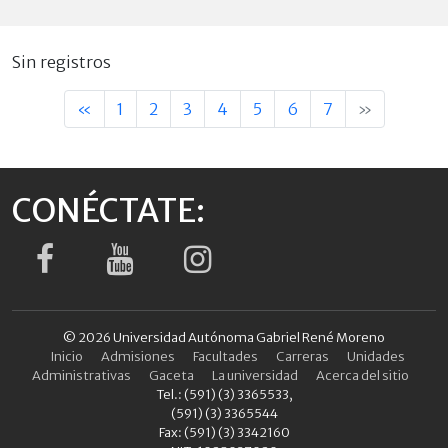
Sin registros
«
1
2
3
4
5
6
7
»
CONÉCTATE:
© 2026 Universidad Autónoma Gabriel René Moreno
Inicio
Admisiones
Facultades
Carreras
Unidades
Administrativas
Gaceta
La universidad
Acerca del sitio
Tel.: (591) (3) 3365533,
(591) (3) 3365544
Fax: (591) (3) 3342160