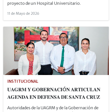
proyecto de un Hospital Universitario.
11 de Mayo de 2026
INSTITUCIONAL
𝐔𝐀𝐆𝐑𝐌 𝐘 𝐆𝐎𝐁𝐄𝐑𝐍𝐀𝐂𝐈Ó𝐍 𝐀𝐑𝐓𝐈𝐂𝐔𝐋𝐀𝐍
𝐀𝐆𝐄𝐍𝐃𝐀 𝐄𝐍 𝐃𝐄𝐅𝐄𝐍𝐒𝐀 𝐃𝐄 𝐒𝐀𝐍𝐓𝐀 𝐂𝐑𝐔𝐙
Autoridades de la UAGRM y de la Gobernación de