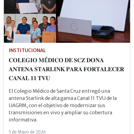
INSTITUCIONAL
𝐂𝐎𝐋𝐄𝐆𝐈𝐎 𝐌É𝐃𝐈𝐂𝐎 𝐃𝐄 𝐒𝐂𝐙 𝐃𝐎𝐍𝐀
𝐀𝐍𝐓𝐄𝐍𝐀 𝐒𝐓𝐀𝐑𝐋𝐈𝐍𝐊 𝐏𝐀𝐑𝐀 𝐅𝐎𝐑𝐓𝐀𝐋𝐄𝐂𝐄𝐑
𝐂𝐀𝐍𝐀𝐋 𝟏𝟏 𝐓𝐕𝐔
El Colegio Médico de Santa Cruz entregó una
antena Starlink de alta gama a Canal 11 TVU de la
UAGRM, con el objetivo de modernizar sus
transmisiones en vivo y ampliar su cobertura
informativa.
5 de Mayo de 2026