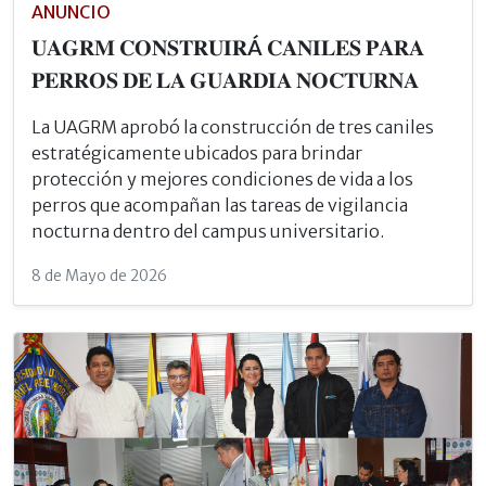
ANUNCIO
𝐔𝐀𝐆𝐑𝐌 𝐂𝐎𝐍𝐒𝐓𝐑𝐔𝐈𝐑Á 𝐂𝐀𝐍𝐈𝐋𝐄𝐒 𝐏𝐀𝐑𝐀
𝐏𝐄𝐑𝐑𝐎𝐒 𝐃𝐄 𝐋𝐀 𝐆𝐔𝐀𝐑𝐃𝐈𝐀 𝐍𝐎𝐂𝐓𝐔𝐑𝐍𝐀
La UAGRM aprobó la construcción de tres caniles
estratégicamente ubicados para brindar
protección y mejores condiciones de vida a los
perros que acompañan las tareas de vigilancia
nocturna dentro del campus universitario.
8 de Mayo de 2026