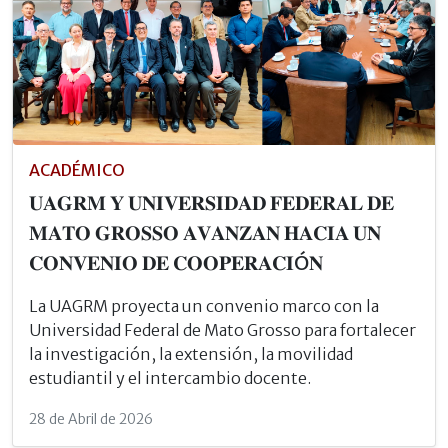
ACADÉMICO
𝐔𝐀𝐆𝐑𝐌 𝐘 𝐔𝐍𝐈𝐕𝐄𝐑𝐒𝐈𝐃𝐀𝐃 𝐅𝐄𝐃𝐄𝐑𝐀𝐋 𝐃𝐄
𝐌𝐀𝐓𝐎 𝐆𝐑𝐎𝐒𝐒𝐎 𝐀𝐕𝐀𝐍𝐙𝐀𝐍 𝐇𝐀𝐂𝐈𝐀 𝐔𝐍
𝐂𝐎𝐍𝐕𝐄𝐍𝐈𝐎 𝐃𝐄 𝐂𝐎𝐎𝐏𝐄𝐑𝐀𝐂𝐈Ó𝐍
La UAGRM proyecta un convenio marco con la
Universidad Federal de Mato Grosso para fortalecer
la investigación, la extensión, la movilidad
estudiantil y el intercambio docente.
28 de Abril de 2026