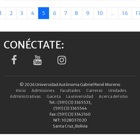
1
2
3
4
5
6
7
8
9
10
...
16
1
CONÉCTATE:
© 2026 Universidad Autónoma Gabriel René Moreno
Inicio
Admisiones
Facultades
Carreras
Unidades
Administrativas
Gaceta
La universidad
Acerca del sitio
Tel.: (591) (3) 3365533,
(591) (3) 3365544
Fax: (591) (3) 3342160
NIT: 1028037020
Santa Cruz, Bolivia