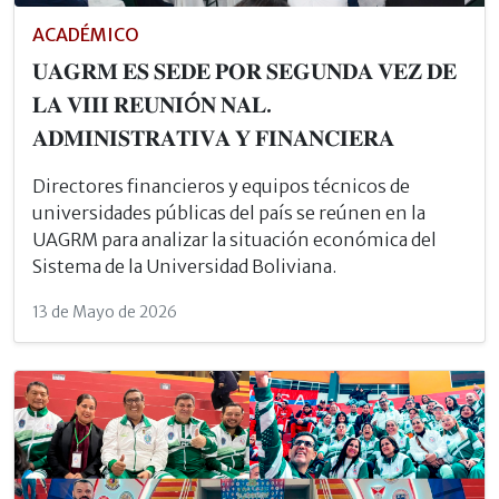
ACADÉMICO
𝐔𝐀𝐆𝐑𝐌 𝐄𝐒 𝐒𝐄𝐃𝐄 𝐏𝐎𝐑 𝐒𝐄𝐆𝐔𝐍𝐃𝐀 𝐕𝐄𝐙 𝐃𝐄
𝐋𝐀 𝐕𝐈𝐈𝐈 𝐑𝐄𝐔𝐍𝐈Ó𝐍 𝐍𝐀𝐋.
𝐀𝐃𝐌𝐈𝐍𝐈𝐒𝐓𝐑𝐀𝐓𝐈𝐕𝐀 𝐘 𝐅𝐈𝐍𝐀𝐍𝐂𝐈𝐄𝐑𝐀
Directores financieros y equipos técnicos de
universidades públicas del país se reúnen en la
UAGRM para analizar la situación económica del
Sistema de la Universidad Boliviana.
13 de Mayo de 2026