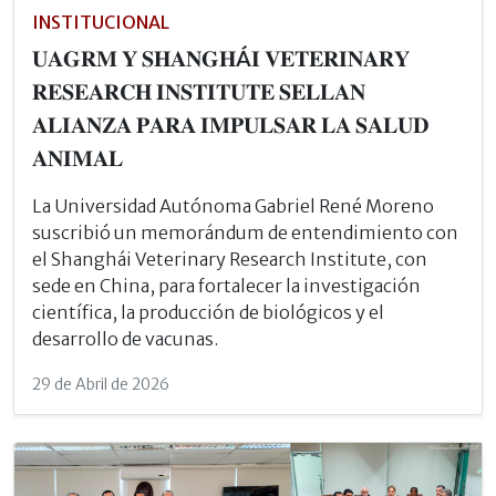
INSTITUCIONAL
𝐔𝐀𝐆𝐑𝐌 𝐘 𝐒𝐇𝐀𝐍𝐆𝐇Á𝐈 𝐕𝐄𝐓𝐄𝐑𝐈𝐍𝐀𝐑𝐘
𝐑𝐄𝐒𝐄𝐀𝐑𝐂𝐇 𝐈𝐍𝐒𝐓𝐈𝐓𝐔𝐓𝐄 𝐒𝐄𝐋𝐋𝐀𝐍
𝐀𝐋𝐈𝐀𝐍𝐙𝐀 𝐏𝐀𝐑𝐀 𝐈𝐌𝐏𝐔𝐋𝐒𝐀𝐑 𝐋𝐀 𝐒𝐀𝐋𝐔𝐃
𝐀𝐍𝐈𝐌𝐀𝐋
La Universidad Autónoma Gabriel René Moreno
suscribió un memorándum de entendimiento con
el Shanghái Veterinary Research Institute, con
sede en China, para fortalecer la investigación
científica, la producción de biológicos y el
desarrollo de vacunas.
29 de Abril de 2026