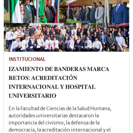
INSTITUCIONAL
𝐈𝐙𝐀𝐌𝐈𝐄𝐍𝐓𝐎 𝐃𝐄 𝐁𝐀𝐍𝐃𝐄𝐑𝐀𝐒 𝐌𝐀𝐑𝐂𝐀
𝐑𝐄𝐓𝐎𝐒: 𝐀𝐂𝐑𝐄𝐃𝐈𝐓𝐀𝐂𝐈Ó𝐍
𝐈𝐍𝐓𝐄𝐑𝐍𝐀𝐂𝐈𝐎𝐍𝐀𝐋 𝐘 𝐇𝐎𝐒𝐏𝐈𝐓𝐀𝐋
𝐔𝐍𝐈𝐕𝐄𝐑𝐒𝐈𝐓𝐀𝐑𝐈𝐎
En la Facultad de Ciencias de la Salud Humana,
autoridades universitarias destacaron la
importancia del civismo, la defensa de la
democracia, la acreditación internacional y el