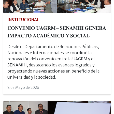
INSTITUCIONAL
𝐂𝐎𝐍𝐕𝐄𝐍𝐈𝐎 𝐔𝐀𝐆𝐑𝐌–𝐒𝐄𝐍𝐀𝐌𝐇𝐈 𝐆𝐄𝐍𝐄𝐑𝐀
𝐈𝐌𝐏𝐀𝐂𝐓𝐎 𝐀𝐂𝐀𝐃É𝐌𝐈𝐂𝐎 𝐘 𝐒𝐎𝐂𝐈𝐀𝐋
Desde el Departamento de Relaciones Públicas,
Nacionales e Internacionales se coordinó la
renovación del convenio entre la UAGRM y el
SENAMHI, destacando los avances logrados y
proyectando nuevas acciones en beneficio de la
universidad y la sociedad.
8 de Mayo de 2026