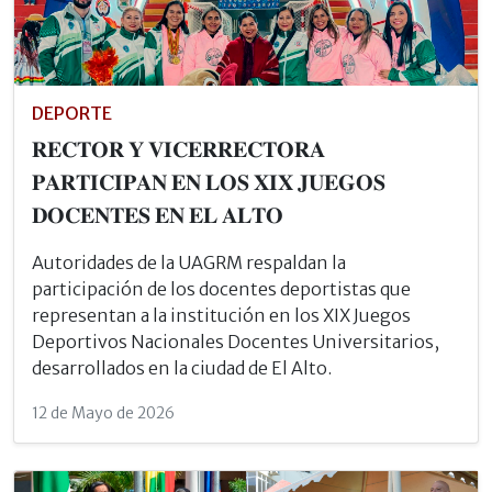
DEPORTE
𝐑𝐄𝐂𝐓𝐎𝐑 𝐘 𝐕𝐈𝐂𝐄𝐑𝐑𝐄𝐂𝐓𝐎𝐑𝐀
𝐏𝐀𝐑𝐓𝐈𝐂𝐈𝐏𝐀𝐍 𝐄𝐍 𝐋𝐎𝐒 𝐗𝐈𝐗 𝐉𝐔𝐄𝐆𝐎𝐒
𝐃𝐎𝐂𝐄𝐍𝐓𝐄𝐒 𝐄𝐍 𝐄𝐋 𝐀𝐋𝐓𝐎
Autoridades de la UAGRM respaldan la
participación de los docentes deportistas que
representan a la institución en los XIX Juegos
Deportivos Nacionales Docentes Universitarios,
desarrollados en la ciudad de El Alto.
12 de Mayo de 2026