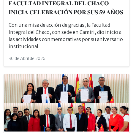
𝐅𝐀𝐂𝐔𝐋𝐓𝐀𝐃 𝐈𝐍𝐓𝐄𝐆𝐑𝐀𝐋 𝐃𝐄𝐋 𝐂𝐇𝐀𝐂𝐎
𝐈𝐍𝐈𝐂𝐈𝐀 𝐂𝐄𝐋𝐄𝐁𝐑𝐀𝐂𝐈Ó𝐍 𝐏𝐎𝐑 𝐒𝐔𝐒 𝟓𝟗 𝐀Ñ𝐎𝐒
Con una misa de acción de gracias, la Facultad
Integral del Chaco, con sede en Camiri, dio inicio a
las actividades conmemorativas por su aniversario
institucional.
30 de Abril de 2026