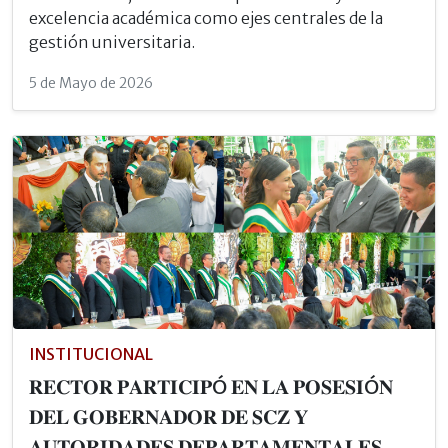
excelencia académica como ejes centrales de la
gestión universitaria.
5 de Mayo de 2026
INSTITUCIONAL
𝐑𝐄𝐂𝐓𝐎𝐑 𝐏𝐀𝐑𝐓𝐈𝐂𝐈𝐏Ó 𝐄𝐍 𝐋𝐀 𝐏𝐎𝐒𝐄𝐒𝐈Ó𝐍
𝐃𝐄𝐋 𝐆𝐎𝐁𝐄𝐑𝐍𝐀𝐃𝐎𝐑 𝐃𝐄 𝐒𝐂𝐙 𝐘
𝐀𝐔𝐓𝐎𝐑𝐈𝐃𝐀𝐃𝐄𝐒 𝐃𝐄𝐏𝐀𝐑𝐓𝐀𝐌𝐄𝐍𝐓𝐀𝐋𝐄𝐒