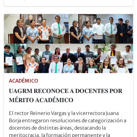
ACADÉMICO
𝐔𝐀𝐆𝐑𝐌 𝐑𝐄𝐂𝐎𝐍𝐎𝐂𝐄 𝐀 𝐃𝐎𝐂𝐄𝐍𝐓𝐄𝐒 𝐏𝐎𝐑
𝐌É𝐑𝐈𝐓𝐎 𝐀𝐂𝐀𝐃É𝐌𝐈𝐂𝐎
El rector Reinerio Vargas y la vicerrectora Juana
Borja entregaron resoluciones de categorización a
docentes de distintas áreas, destacando la
meritocracia, la formación permanente y la