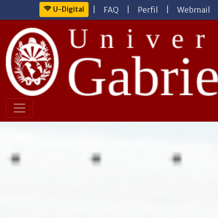
U-Digital
|
FAQ
|
Perfil
|
Webmail