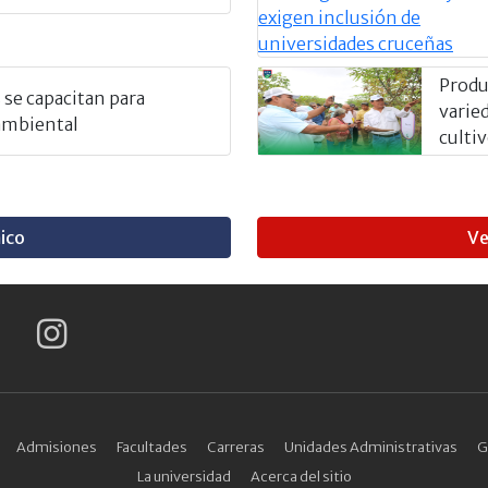
Produ
 se capacitan para
varied
ambiental
culti
ico
Ve
Admisiones
Facultades
Carreras
Unidades Administrativas
G
La universidad
Acerca del sitio