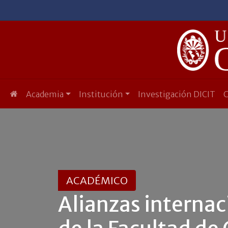
Academia
Institución
Investigación DICIT
ACADÉMICO
Alianzas internac