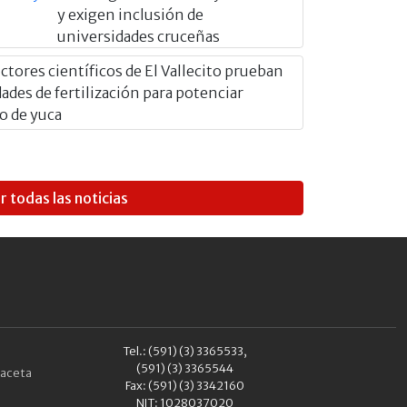
y exigen inclusión de
universidades cruceñas
ctores científicos de El Vallecito prueban
ades de fertilización para potenciar
vo de yuca
r todas las noticias
Tel.: (591) (3) 3365533,
(591) (3) 3365544
aceta
Fax: (591) (3) 3342160
NIT: 1028037020