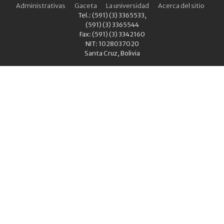
Administrativas
Gaceta
La universidad
Acerca del sitio
Tel.: (591) (3) 3365533,
(591) (3) 3365544
Fax: (591) (3) 3342160
NIT: 1028037020
Santa Cruz, Bolivia