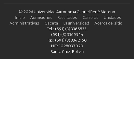
© 2026 Universidad Autónoma Gabriel René Moreno
Inicio
Admisiones
Facultades
Carreras
Unidades
Administrativas
Gaceta
La universidad
Acerca del sitio
Tel.: (591) (3) 3365533,
(591) (3) 3365544
Fax: (591) (3) 3342160
NIT: 1028037020
Santa Cruz, Bolivia